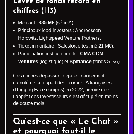
Levée de fonds record en
chiffres (H3)
Montant :
385 M€
(série A).
Principaux lead-investors : Andreessen
Horowitz, Lightspeed Venture Partners.
Ticket minoritaire : Salesforce (estimé 21 M€).
Participation institutionnelle :
CMA CGM
Ventures
(logistique) et
Bpifrance
(fonds SISA).
Ces chiffres dépassent déjà le financement
cumulé de la plupart des licornes IA françaises
(Hugging Face compris) en 2022, preuve que
l’appétit des investisseurs s’est décuplé en moins
de douze mois.
Qu’est-ce que
« Le Chat »
et pourquoi faut-il le