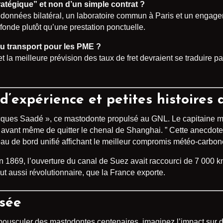
ratégique” et non d’un simple contrat ?
 données bilatéral, un laboratoire commun à Paris et un engage
fonde plutôt qu’une prestation ponctuelle.
du transport pour les PME ?
 la meilleure prévision des taux de fret devraient se traduire par
 d’expérience et petites histoires
cques Saadé », ce mastodonte propulsé au GNL. Le capitaine me co
s avant même de quitter le chenal de Shanghai. ” Cette anecdote p
leau de bord unifié affichant le meilleur compromis météo-carbon
en 1869, l’ouverture du canal de Suez avait raccourci de 7 000 km
out aussi révolutionnaire, que la France exporte.
rsée
et bousculer des mastodontes centenaires, imaginez l’impact su