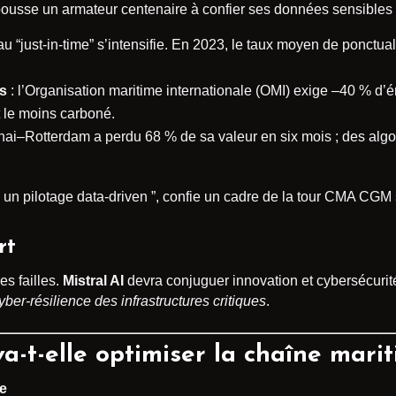
pousse un armateur centenaire à confier ses données sensibles 
au “just-in-time” s’intensifie. En 2023, le taux moyen de ponctu
s
: l’Organisation maritime internationale (OMI) exige –40 % d’é
t le moins carboné.
hai–Rotterdam a perdu 68 % de sa valeur en six mois ; des algori
un pilotage data-driven ”, confie un cadre de la tour CMA CGM s
rt
es failles.
Mistral AI
devra conjuguer innovation et cybersécuri
yber-résilience des infrastructures critiques
.
-t-elle optimiser la chaîne marit
re