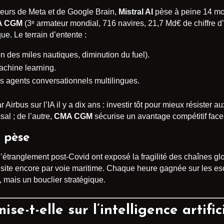
ieurs de Meta et de Google Brain,
Mistral AI
pèse à peine 14 moi
A CGM
(3ᵉ armateur mondial, 716 navires, 21,7 Md€ de chiffre d
e. Le terrain d’entente :
n des miles nautiques, diminution du fuel).
chine learning.
s agents conversationnels multilingues.
ar Airbus sur l’IA il y a dix ans : investir tôt pour mieux résister 
al ; de l’autre,
CMA CGM
sécurise un avantage compétitif fac
 pèse
d’étranglement post-Covid ont exposé la fragilité des chaînes 
site encore par voie maritime. Chaque heure gagnée sur les esc
, mais un bouclier stratégique.
t-elle sur l’intelligence artifici