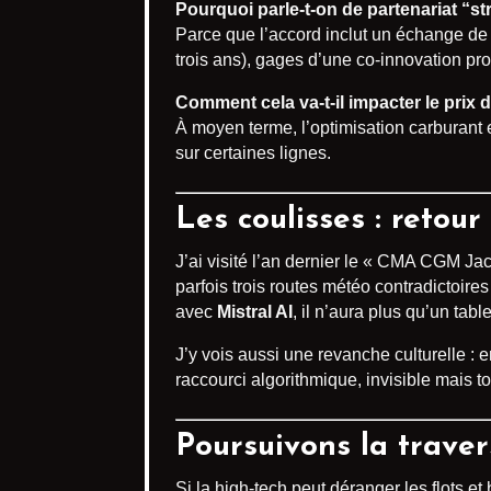
Pourquoi parle-t-on de partenariat “st
Parce que l’accord inclut un échange de
trois ans), gages d’une co-innovation pro
Comment cela va-t-il impacter le prix 
À moyen terme, l’optimisation carburant et
sur certaines lignes.
Les coulisses : retour
J’ai visité l’an dernier le « CMA CGM Ja
parfois trois routes météo contradictoire
avec
Mistral AI
, il n’aura plus qu’un tab
J’y vois aussi une revanche culturelle : 
raccourci algorithmique, invisible mais t
Poursuivons la trave
Si la high-tech peut déranger les flots 