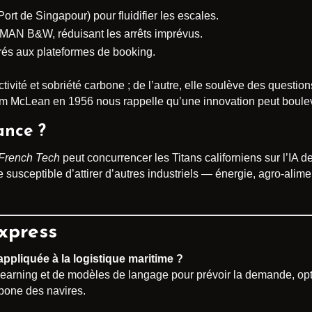
Port de Singapour) pour fluidifier les escales.
MAN B&W, réduisant les arrêts imprévus.
rés aux plateformes de booking.
tivité et sobriété carbone ; de l’autre, elle soulève des questio
com McLean en 1956 nous rappelle qu’une innovation peut boule
ance ?
French Tech
peut concurrencer les Titans californiens sur l’IA d
ine susceptible d’attirer d’autres industriels — énergie, agro-alim
xpress
e appliquée à la logistique maritime ?
earning et de modèles de langage pour prévoir la demande, opti
rbone des navires.