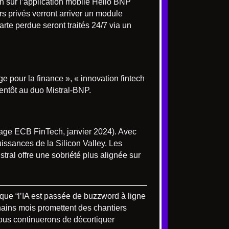
en sur l’application mobile Hello BNP
s privés verront arriver un module
rte perdue seront traités 24/7 via un
 pour la finance », « innovation fintech
ntôt au duo Mistral-BNP.
ndage ECB FinTech, janvier 2024). Avec
ssances de la Silicon Valley. Les
stral offre une sobriété plus alignée sur
, que “l’IA est passée de buzzword à ligne
chains mois promettent des chantiers
nous continuerons de décortiquer