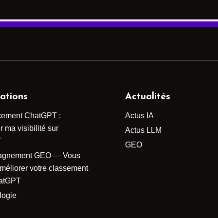
ations
Actualités
cement ChatGPT :
Actus IA
 ma visibilité sur
Actus LLM
T
GEO
agnement GEO — Vous
améliorer votre classement
atGPT
logie