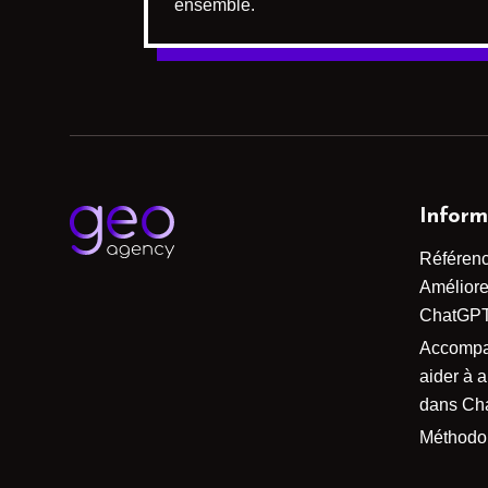
ensemble.
Inform
Référen
Améliorer
ChatGP
Accomp
aider à 
dans Ch
Méthodo