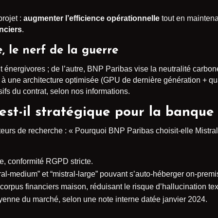
rojet :
augmenter l’efficience opérationnelle
tout en maintena
nciers
.
 le nerf de la guerre
énergivores ; de l’autre, BNP Paribas vise la neutralité carbone d
 une architecture optimisée (GPU de dernière génération + quant
ifs du contrat, selon nos informations.
st-il stratégique pour la banque
eurs de recherche : « Pourquoi BNP Paribas choisit-elle Mistral
, conformité RGPD stricte.
ral-medium” et “mistral-large” pouvant s’auto-héberger on-premi
 corpus financiers maison, réduisant le risque d’hallucination tex
oyenne du marché, selon une note interne datée janvier 2024.