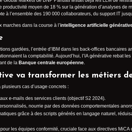
é Global Markets de BNP Paribas testait déjà les LLM de Mistral
n de productivité moyen de 18 % sur la génération d’analyses de
ote à l’ensemble des 190 000 collaborateurs, du support IT jusqu
x marches dans la course à l’
intelligence artificielle générati
e
rtions gardées, l’entrée d’IBM dans les back-offices bancaires 
onnaient la comptabilité. Aujourd’hui, l’IA générative rebat les c
lant de la
Banque centrale européenne
.
ive va transformer les métiers d
 plusieurs cas d’usage concrets :
ux e-mails des services clients (objectif S2 2024).
 personnalisés, nourrie par des données comportementales ano
matiques grâce à des scripts générés en langage naturel, rédui
our les équipes conformité, cruciale face aux directives MiCA o