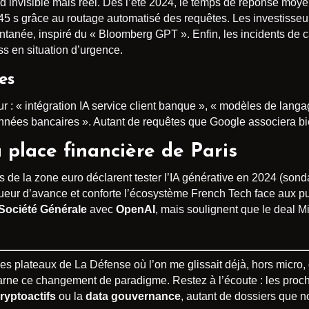
ord invisible mais réel. Dès l’été 2024, le temps de réponse moy
45 s grâce au routage automatisé des requêtes. Les investisseur
ntanée, inspiré du « Bloomberg GPT ». Enfin, les incidents de ca
ess en situation d’urgence.
es
: « intégration IA service client banque », « modèles de langage
nées bancaires ». Autant de requêtes que Google associera bie
a place financière de Paris
s de la zone euro déclarent tester l’IA générative en 2024 (so
eur d’avance et conforte l’écosystème French Tech face aux pui
Société Générale
avec
OpenAI
, mais soulignent que le deal Mi
é les plateaux de La Défense où l’on me glissait déjà, hors micro
incarne ce changement de paradigme. Restez à l’écoute : les pro
ryptoactifs
ou la
data gouvernance
, autant de dossiers que 