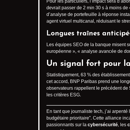
Pour les particuliers, l’impact sera d’ab
devrait passer de 2 min 30 s à moins de 
d’analyse de portefeuille à réponse insta
agent virtuel multicanal, réduisant le str
Longues traînes anticipé
Les équipes SEO de la banque misent sur 
européenne », « analyse avancée de don
Un signal fort pour l
Statistiquement, 63 % des établissement
cet accord, BNP Paribas prend une longu
observateurs rappellent le précédent de
les critères ESG.
En tant que journaliste tech, j’ai arpent
budgétaire prioritaire”. Cette alliance 
passionnants sur la
cybersécurité
, les
c