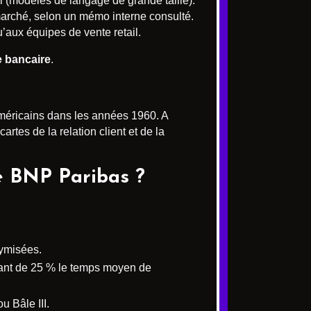
 (modèles de langage de grande taille).
 marché, selon un mémo interne consulté.
’aux équipes de vente retail.
ve bancaire
.
américains dans les années 1960. A
artes de la relation client et de la
e BNP Paribas ?
nymisées.
sant de 25 % le temps moyen de
u Bâle III.