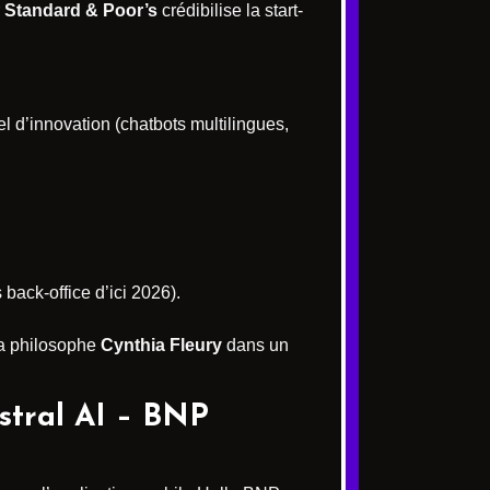
r
Standard & Poor’s
crédibilise la start-
el d’innovation (chatbots multilingues,
 back-office d’ici 2026).
la philosophe
Cynthia Fleury
dans un
istral AI – BNP