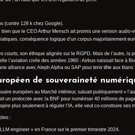
s (contre 128 k chez Google).
bien que le CEO Arthur Mensch ait promis une version audio-vis
siatiques, conséquence logique d’un corpus majoritairement eu
es courts, son éthique alignée sur le RGPD. Mais de l’autre, la 
lle l’aviation civile des années 1960 : Airbus naissait face à 
 une alliance avec Aleph Alpha ou SAP pour tenir tête aux titans 
uropéen de souveraineté numériq
saire européen au Marché intérieur, saluait publiquement « l’
ait un protocole avec la BNF pour numériser 40 millions de pages 
pire plus seulement à réguler l’IA, elle veut co-construire se
bles :
LLM engineer » en France sur le premier trimestre 2024.