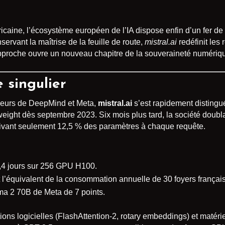
caine, l’écosystème européen de l’IA dispose enfin d’un fer de
rvant la maîtrise de la feuille de route,
mistral.ai
redéfinit les 
’approche ouvre un nouveau chapitre de la souveraineté numéri
 singulier
nieurs de DeepMind et Meta,
mistral.ai
s’est rapidement disting
eight dès septembre 2023. Six mois plus tard, la société doubl
ctivant seulement 12,5 % des paramètres à chaque requête.
6,4 jours sur 256 GPU H100.
 l’équivalent de la consommation annuelle de 30 foyers français
a 2 70B de Meta de 7 points.
ons logicielles (FlashAttention-2, rotary embeddings) et matéri