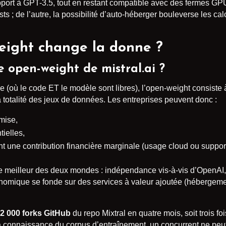
apport à GPT-3.5, tout en restant compatible avec des fermes GPU
ts ; de l’autre, la possibilité d’auto-héberger bouleverse les ca
weight change la donne ?
e open-weight de mistral.ai ?
e (où le code ET le modèle sont libres), l’open-weight consiste 
a totalité des jeux de données. Les entreprises peuvent donc :
mise,
tielles,
 une contribution financière marginale (usage cloud ou support
le meilleur des deux mondes : indépendance vis-à-vis d’OpenAI
nomique se fonde sur des services à valeur ajoutée (hébergem
2 000 forks GitHub
du repo Mixtral en quatre mois, soit trois f
 la connaissance du corpus d’entraînement, un concurrent ne peut