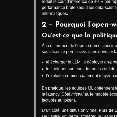
réduit le coût d’inférence de 40 % par r
performance brute séduit les data-scientis
informatiques.
2 – Pourquoi l’open-
Qu’est-ce que la politiqu
À la différence de l’open-source classiqu
sous licence permissive, sans dévoiler l
télécharger le LLM, le déployer on-pre
le finetuner sur leurs données confiden
l’exploiter commercialement moyennant
En pratique, les équipes ML obtiennent 
la latency. Côté
mistral.ai
, le modèle éco
facturée au token).
D’un côté, une diffusion virale.
Plus de 1
De l’autre, un verrou stratégique : sans