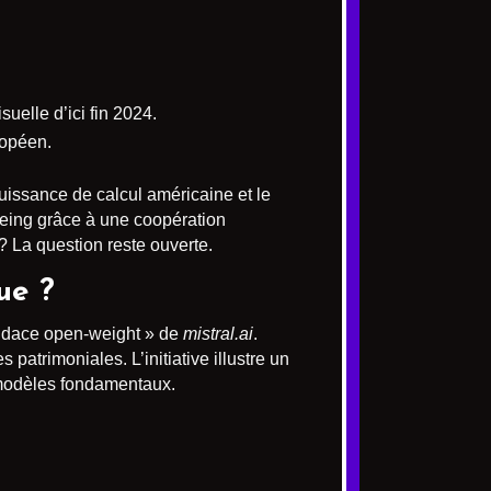
uelle d’ici fin 2024.
ropéen.
puissance de calcul américaine et le
Boeing grâce à une coopération
? La question reste ouverte.
ue ?
audace open-weight » de
mistral.ai
.
patrimoniales. L’initiative illustre un
s modèles fondamentaux.