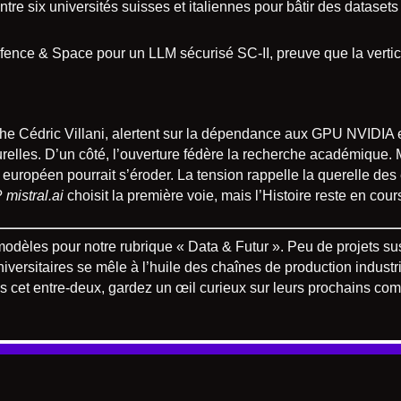
tre six universités suisses et italiennes pour bâtir des datasets
ence & Space pour un LLM sécurisé SC-II, preuve que la vertic
he Cédric Villani, alertent sur la dépendance aux GPU NVIDIA e
urelles. D’un côté, l’ouverture fédère la recherche académique. M
européen pourrait s’éroder. La tension rappelle la querelle des 
?
mistral.ai
choisit la première voie, mais l’Histoire reste en cours
dèles pour notre rubrique « Data & Futur ». Peu de projets su
universitaires se mêle à l’huile des chaînes de production indus
 cet entre-deux, gardez un œil curieux sur leurs prochains com