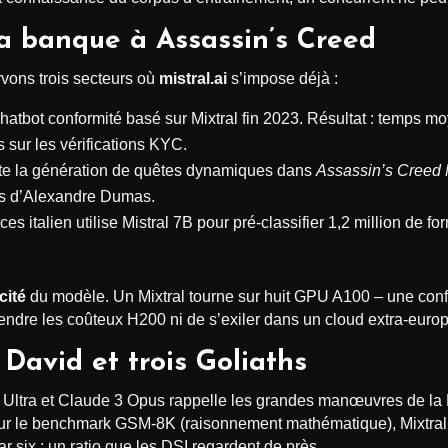
la banque à Assassin’s Creed
rvons trois secteurs où
mistral.ai
s’impose déjà :
atbot conformité basé sur Mixtral fin 2023. Résultat : temps 
s sur les vérifications KYC.
nte la génération de quêtes dynamiques dans
Assassin’s Creed
ues d’Alexandre Dumas.
es italien utilise Mistral 7B pour pré-classifier 1,2 million de for
ité
du modèle. Un Mixtral tourne sur huit GPU A100 – une conf
endre les coûteux H200 ni de s’exiler dans un cloud extra-euro
 David et trois Goliaths
 Ultra et Claude 3 Opus rappelle les grandes manœuvres de la R
Sur le benchmark GSM-8K (raisonnement mathématique), Mixtral 
ar six ; un ratio que les DSI regardent de près.