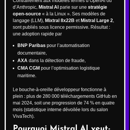
Contrairement aux modèles fermés d’OpenAI ou
d’Anthropic,
Mistral AI
parie sur une
stratégie
open-source
« à la Linux ». Ses modèles de
langage (LLM),
Mixtral 8x22B
et
Mistral Large 2
,
sont publiés sous licence permissive. Résultat :
une adoption rapide par
BNP Paribas
pour l’automatisation
documentaire,
AXA
dans la détection de fraude,
CMA CGM
pour l’optimisation logistique
maritime.
Le bouche-à-oreille développeur fonctionne à
plein : plus de 280 000 téléchargements GitHub en
mai 2024, soit une progression de 74 % en quatre
mois (statistique interne dévoilée lors du salon
VivaTech).
Pourquoi Mistral AI veut-