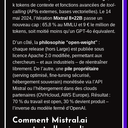
k tokens de contexte et fonctions avancées de
tool-
calling
(APIs externes, bases vectorielles). Le 14
mai 2024, l’itération
Mixtral 8×22B
passe un
nouveau cap : 65,8 % au MMLU et 9 € le million de
tokens, soit moitié moins qu’un GPT-4o équivalent.
D’un côté, la
philosophie “open-weight”
:
chaque release (hors Large) est publiée sous
licence Apache 2.0 modifiée, permettant aux
chercheurs – et aux industriels – de réentraîner
librement. De l’autre, une
pile propriétaire
(serving optimisé, fine-tuning sécurisé,
hébergement souverain) monétisée via l’API
Mistral ou l’hébergement dans des clouds
partenaires (OVHcloud, AWS Europe). Résultat :
70 % du travail est open, 30 % devient produit –
l’inverse du modèle fermé d’OpenAI.
Comment Mistral.ai