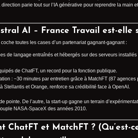
la direction parie tout sur l’IA générative pour reprendre la mai
stral AI – France Travail est-elle
n coche toutes les cases d’un partenariat gagnant-gagnant :
es de langage entraînés et hébergés sur des serveurs installés 
quipés de ChatFT, un record pour la fonction publique.
ation : −30 minutes par entretien grâce à MatchFT (87 agences p
é à Stellantis et Orange, renforce sa crédibilité face à OpenAI.
 de pointe. De l’autre, la start-up gagne un terrain d’expérimen
le couple NASA-SpaceX des années 2010.
t ChatFT et MatchFT ? (Qu’est-ce