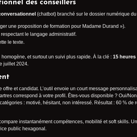
tionnel des conseillers
conversationnel
(chatbot) branché sur le dossier numérique du
iger une proposition de formation pour Madame Durand »).
 respectant le langage administratif.
tte le texte.
 homogène, et surtout un suivi plus rapide. À la clé :
15 heures 
 juillet 2024.
ent
e offre et candidat. L’outil envoie un court message personnalisa
artres correspond à votre profil. Êtes-vous disponible ? Oui/Non
 catégories : motivé, hésitant, non intéressé. Résultat : 60 % 
ompare instantanément compétences, mobilité et soft skills. U
vice public hexagonal.