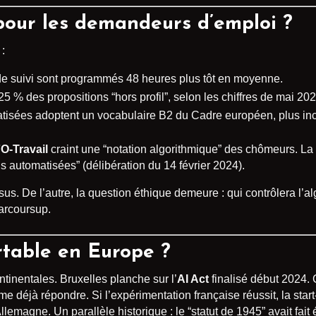
pour les demandeurs d’emploi ?
:
de suivi sont programmés 48 heures plus tôt en moyenne.
5 % des propositions “hors profil”, selon les chiffres de mai 202
atisées adoptent un vocabulaire B2 du Cadre européen, plus incl
O-Travail
craint une “notation algorithmique” des chômeurs. La 
s automatisées” (délibération du 14 février 2024).
sus. De l’autre, la question éthique demeure : qui contrôlera l’a
arcoursup.
table en Europe ?
tinentales. Bruxelles planche sur l’
AI Act
finalisé début 2024. Co
me déjà répondre. Si l’expérimentation française réussit, la star
emagne. Un parallèle historique : le “statut de 1945” avait fait