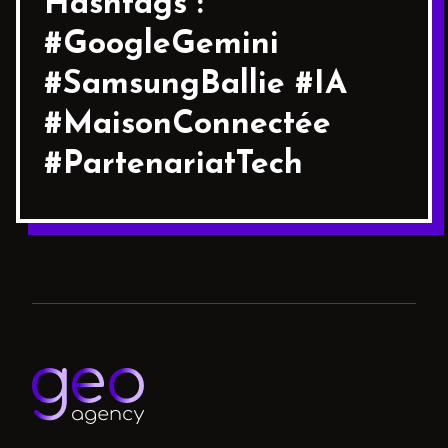
Hashtags :
#GoogleGemini
#SamsungBallie #IA
#MaisonConnectée
#PartenariatTech