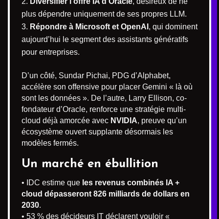
Diversifier l’offre IA d’Oracle
, désireux de ne
plus dépendre uniquement de ses propres LLM.
Répondre à Microsoft et OpenAI
, qui dominent
aujourd’hui le segment des assistants génératifs
pour entreprises.
D’un côté, Sundar Pichai, PDG d’Alphabet,
accélère son offensive pour placer Gemini « là où
sont les données ». De l’autre, Larry Ellison, co-
fondateur d’Oracle, renforce une stratégie multi-
cloud déjà amorcée avec
NVIDIA
, preuve qu’un
écosystème ouvert supplante désormais les
modèles fermés.
Un marché en ébullition
• IDC estime que
les revenus combinés IA +
cloud dépasseront 826 milliards de dollars en
2030
.
• 53 % des décideurs IT déclarent vouloir «