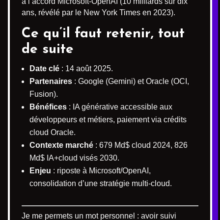
à l’accord Microsoft-OpenAI (10 milliards sur dix
ans, révélé par le New York Times en 2023).
Ce qu’il faut retenir, tout
de suite
Date clé
: 14 août 2025.
Partenaires
: Google (Gemini) et Oracle (OCI,
Fusion).
Bénéfices
: IA générative accessible aux
développeurs et métiers, paiement via crédits
cloud Oracle.
Contexte marché
: 679 Md$ cloud 2024, 826
Md$ IA+cloud visés 2030.
Enjeu
: riposte à Microsoft/OpenAI,
consolidation d’une stratégie multi-cloud.
Je me permets un mot personnel : avoir suivi