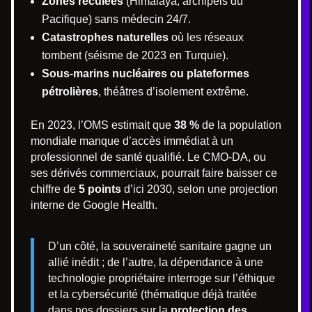
Zones reculées
(Himalaya, archipels du
Pacifique) sans médecin 24/7.
Catastrophes naturelles
où les réseaux
tombent (séisme de 2023 en Turquie).
Sous-marins nucléaires ou plateformes
pétrolières
, théâtres d’isolement extrême.
En 2023, l’OMS estimait que
38 %
de la population
mondiale manque d’accès immédiat à un
professionnel de santé qualifié. Le CMO-DA, ou
ses dérivés commerciaux, pourrait faire baisser ce
chiffre de
5 points
d’ici 2030, selon une projection
interne de Google Health.
D’un côté, la souveraineté sanitaire gagne un
allié inédit ; de l’autre, la dépendance à une
technologie propriétaire interroge sur l’éthique
et la cybersécurité (thématique déjà traitée
dans nos dossiers sur la
protection des