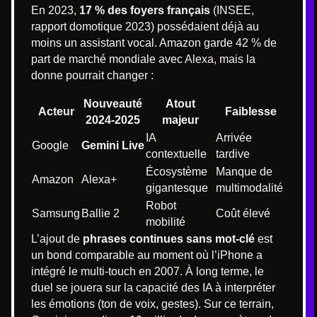
En 2023,
17 % des foyers français
(INSEE,
rapport domotique 2023) possédaient déjà au
moins un assistant vocal. Amazon garde 42 % de
part de marché mondiale avec Alexa, mais la
donne pourrait changer :
Nouveauté
Atout
Acteur
Faiblesse
2024-2025
majeur
IA
Arrivée
Google
Gemini Live
contextuelle
tardive
Écosystème
Manque de
Amazon
Alexa+
gigantesque
multimodalité
Robot
Samsung
Ballie 2
Coût élevé
mobilité
L’ajout de
phrases continues sans mot-clé
est
un bond comparable au moment où l’iPhone a
intégré le multi-touch en 2007. À long terme, le
duel se jouera sur la capacité des IA à interpréter
les émotions (ton de voix, gestes). Sur ce terrain,