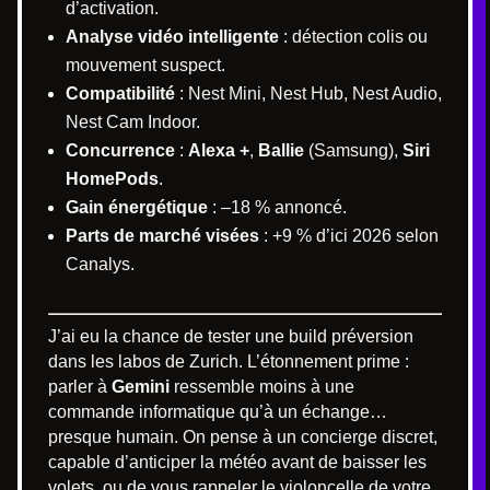
d’activation.
Analyse vidéo intelligente
: détection colis ou
mouvement suspect.
Compatibilité
: Nest Mini, Nest Hub, Nest Audio,
Nest Cam Indoor.
Concurrence
:
Alexa +
,
Ballie
(Samsung),
Siri
HomePods
.
Gain énergétique
: –18 % annoncé.
Parts de marché visées
: +9 % d’ici 2026 selon
Canalys.
J’ai eu la chance de tester une build préversion
dans les labos de Zurich. L’étonnement prime :
parler à
Gemini
ressemble moins à une
commande informatique qu’à un échange…
presque humain. On pense à un concierge discret,
capable d’anticiper la météo avant de baisser les
volets, ou de vous rappeler le violoncelle de votre