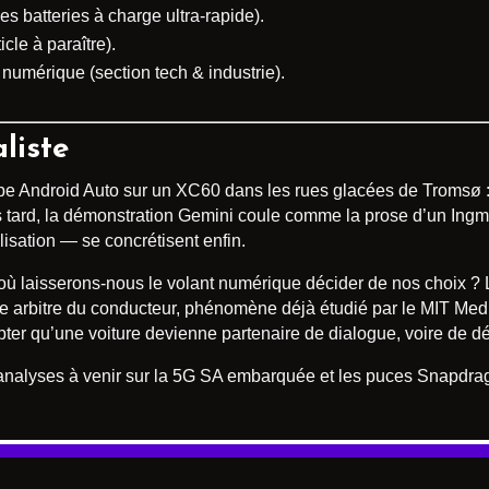
les batteries à charge ultra-rapide).
cle à paraître).
numérique (section tech & industrie).
liste
ype Android Auto sur un XC60 dans les rues glacées de Tromsø : il
us tard, la démonstration Gemini coule comme la prose d’un Ing
lisation — se concrétisent enfin.
u’où laisserons-nous le volant numérique décider de nos choix ? 
libre arbitre du conducteur, phénomène déjà étudié par le MIT Med
pter qu’une voiture devienne partenaire de dialogue, voire de dé
analyses à venir sur la 5G SA embarquée et les puces Snapdragon