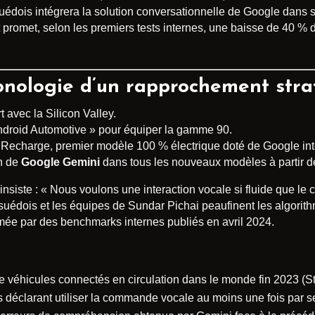
suédois intégrera la solution conversationnelle de Google dans s
 et promet, selon les premiers tests internes, une baisse de 40 
ronologie d’un rapprochement str
t avec la Silicon Valley.
Android Automotive » pour équiper la gamme 90.
Recharge, premier modèle 100 % électrique doté de Google int
on de
Google Gemini
dans tous les nouveaux modèles à partir 
iste : « Nous voulons une interaction vocale si fluide que le c
suédois et les équipes de Sundar Pichai peaufinent les algorith
ée par des benchmarks internes publiés en avril 2024.
de véhicules connectés en circulation dans le monde fin 2023 (Sta
s déclarant utiliser la commande vocale au moins une fois pa