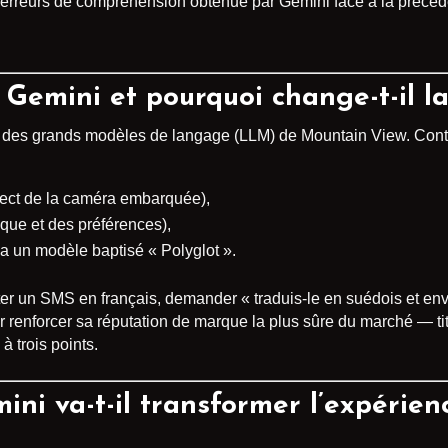
 erreurs de compréhension obtenue par Gemini face à la précéde
 Gemini et pourquoi change-t-il l
n des grands modèles de langage (LLM) de Mountain View. Contr
irect de la caméra embarquée),
ique et des préférences),
a un modèle baptisé « Polyglot ».
r un SMS en français, demander « traduis-le en suédois et envo
r renforcer sa réputation de marque la plus sûre du marché — tit
à trois points.
i va-t-il transformer l’expérien