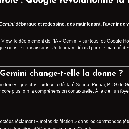
role : Google révolutionne la
Gemini
débarque et redessine, dès maintenant, l’avenir de v
iew, le déploiement de l’IA « Gemini » sur tous les Google Home
l que nous le connaissons. Un tournant décisif pour le marché de
 Gemini change-t-elle la donne ?
n domestique plus fluide », a déclaré Sundar Pichai, PDG de Go
ore plus loin la compréhension contextuelle. À la clé : un fo
nectées réclament « moins de friction » dans les commandes (é
iennes transitent déjà par les serveurs Google.