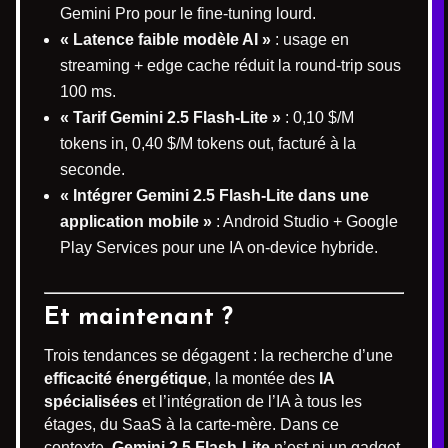
Gemini Pro pour le fine-tuning lourd.
« Latence faible modèle AI »
: usage en
streaming + edge cache réduit la round-trip sous
100 ms.
« Tarif Gemini 2.5 Flash-Lite »
: 0,10 $/M
tokens in, 0,40 $/M tokens out, facturé à la
seconde.
« Intégrer Gemini 2.5 Flash-Lite dans une
application mobile »
: Android Studio + Google
Play Services pour une IA on-device hybride.
Et maintenant ?
Trois tendances se dégagent : la recherche d’une
efficacité énergétique
, la montée des
IA
spécialisées
et l’intégration de l’IA à tous les
étages, du SaaS à la carte-mère. Dans ce
contexte,
Gemini 2.5 Flash-Lite
n’est ni un gadget