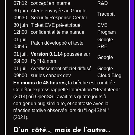
07h12
concept
en interne
R&D
30 juin
Alerte envoyée au Google
Tracebit
09h30
Security Response Center
30 juin
Ticket CVE pré-attribué,
CVE
12h00
confidentialité maintenue
Program
01 juil.
Google
Patch développé et testé
03h45
SRE
01 juil.
Version 0.1.14
poussée sur
Google
08h00
PyPI & npm
01 juil.
Avertissement officiel diffusé
Google
09h00
sur les canaux dev
Cloud Blog
En moins de 48 heures
, la brèche est comblée.
Ce délai express rappelle l’opération “Heartbleed”
(2014) où OpenSSL avait mis quatre jours à
corriger un bug similaire, et contraste avec la
réaction tardive observée lors du “Log4Shell”
(2021).
D’un côté…, mais de l’autre…