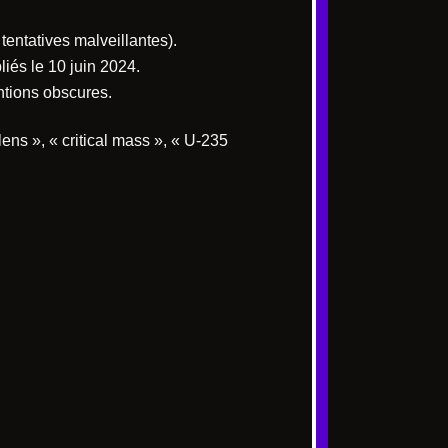
entatives malveillantes).
iés le 10 juin 2024.
ntions obscures.
ens », « critical mass », « U-235