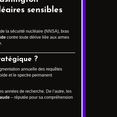
léaires sensibles
e de la sécurité nucléaire (NNSA), bras
ude
contre toute dérive liée aux armes
e.
ratégique ?
gmentation annuelle des requêtes
oide et le spectre permanent
es années de recherche. De l’autre, les
laude
– réputée pour sa compréhension