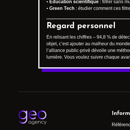
•
Éducation scientifique
: filtrer sans m
•
Green Tech
: étudier comment ces filtr
Regard personnel
En relisant les chiffres – 94,8 % de dé
objet, c’est ajouter au malheur du monde.
l’alliance public-privé dévoile une méthod
lumière. Vous voulez suivre chaque avan
Inform
Référen