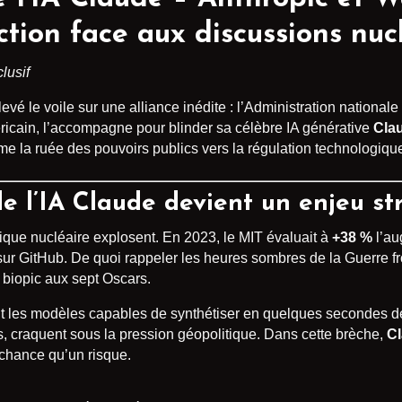
ction face aux discussions nuc
lusif
levé le voile sur une alliance inédite : l’Administration national
icain, l’accompagne pour blinder sa célèbre IA générative
Cla
me la ruée des pouvoirs publics vers la régulation technologiqu
de l’IA Claude devient un enjeu st
ique nucléaire explosent. En 2023, le MIT évaluait à
+38 %
l’au
ur GitHub. De quoi rappeler les heures sombres de la Guerre fr
biopic aux sept Oscars.
ient les modèles capables de synthétiser en quelques secondes d
sés, craquent sous la pression géopolitique. Dans cette brèche,
C
 chance qu’un risque.