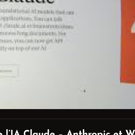
e l’IA Claude
– Anthropic et W