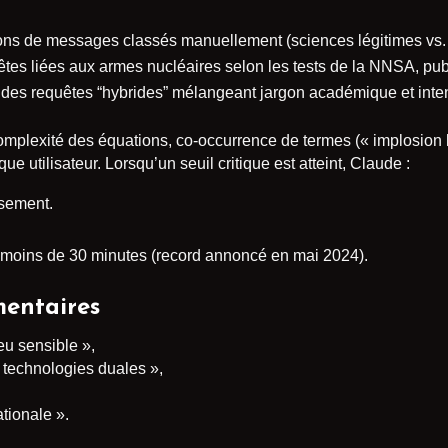
ions de messages classés manuellement (sciences légitimes vs. t
êtes liées aux armes nucléaires selon les tests de la NNSA, publ
t des requêtes “hybrides” mélangeant jargon académique et inte
complexité des équations, co-occurrence de termes (« implosion l
que utilisateur. Lorsqu’un seuil critique est atteint, Claude :
ssement.
moins de 30 minutes (record annoncé en mai 2024).
entaires
eu sensible »,
r technologies duales »,
ationale ».