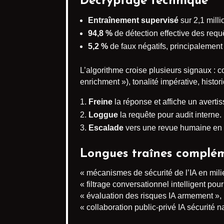
Décryptage technique
Entraînement supervisé
sur 2,1 mill
94,8 %
de détection effective des requ
5,2 %
de faux négatifs, principalemen
L’algorithme croise plusieurs signaux : 
enrichment »), tonalité impérative, histori
Freine
la réponse et affiche un averti
Loggue
la requête pour audit interne.
Escalade
vers une revue humaine en 
Longues traînes complém
« mécanismes de sécurité de l’IA en mili
« filtrage conversationnel intelligent pou
« évaluation des risques IA armement »,
« collaboration public-privé IA sécurité n