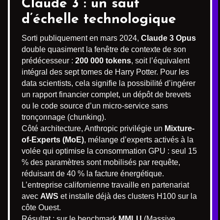
Claude 3 : un saut
d’échelle technologique
Sorti publiquement en mars 2024,
Claude 3 Opus
double quasiment la fenêtre de contexte de son
prédécesseur :
200 000 tokens
, soit l’équivalent
intégral des sept tomes de Harry Potter. Pour les
data scientists, cela signifie la possibilité d’ingérer
un rapport financier complet, un dépôt de brevets
ou le code source d’un micro-service sans
tronçonnage (chunking).
Côté architecture, Anthropic privilégie un
Mixture-
of-Experts (MoE)
, mélange d’experts activés à la
volée qui optimise la consommation GPU : seul 15
% des paramètres sont mobilisés par requête,
réduisant de 40 % la facture énergétique.
L’entreprise californienne travaille en partenariat
avec
AWS
et installe déjà des clusters H100 sur la
côte Ouest.
Résultat : sur le benchmark
MMLU
(Massive