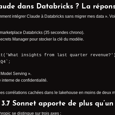
aude dans Databricks ? La répons
mment intégrer Claude à Databricks sans migrer mes data ». Voic
marketplace Databricks (35 secondes chrono).
crets Manager pour stocker la clé du modèle.
t('What insights from last quarter revenue?')
_Q4`;
« Model Serving ».
 interne de confidentialité.
 des corrélations cachées dans le lakehouse en moins de deux m
 3.7 Sonnet apporte de plus qu’un
opic se distingue sur trois axes :