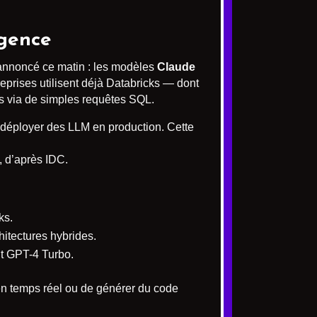
igence
 annoncé ce matin : les modèles
Claude
reprises utilisent déjà Databricks — dont
s via de simples requêtes SQL.
r déployer des LLM en production. Cette
, d’après IDC.
ks.
hitectures hybrides.
t GPT-4 Turbo.
 en temps réel ou de générer du code