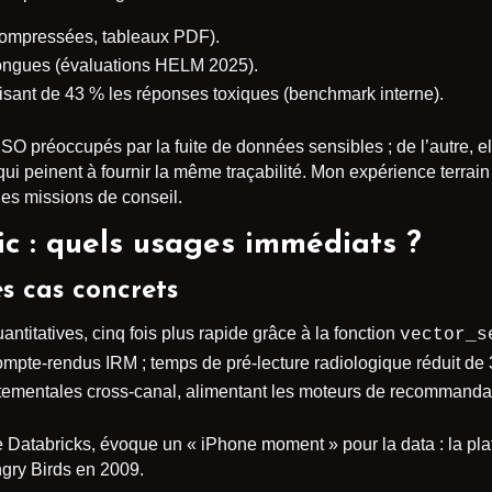
 compressées, tableaux PDF).
longues (évaluations HELM 2025).
uisant de 43 % les réponses toxiques (benchmark interne).
O préoccupés par la fuite de données sensibles ; de l’autre, ell
 peinent à fournir la même traçabilité. Mon expérience terrain
des missions de conseil.
c : quels usages immédiats ?
es cas concrets
antitatives, cinq fois plus rapide grâce à la fonction
vector_s
compte-rendus IRM ; temps de pré-lecture radiologique réduit de
ementales cross-canal, alimentant les moteurs de recommandati
e Databricks, évoque un « iPhone moment » pour la data : la plat
gry Birds en 2009.