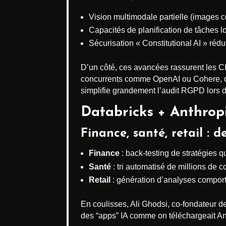
Vision multimodale partielle (images
Capacités de planification de tâches 
Sécurisation « Constitutional AI » réd
D’un côté, ces avancées rassurent les CIS
concurrents comme OpenAI ou Cohere, qui
simplifie grandement l’audit RGPD lors 
Databricks + Anthropi
Finance, santé, retail : d
Finance
: back-testing de stratégies qu
Santé
: tri automatisé de millions de 
Retail
: génération d’analyses comport
En coulisses, Ali Ghodsi, co-fondateur d
des “apps” IA comme on téléchargeait An