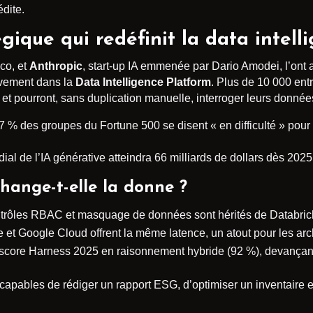
édite.
gique qui redéfinit la data intell
co, et
Anthropic
, start-up IA emmenée par Dario Amodei, l’ont
ivement dans la
Data Intelligence Platform
. Plus de 10 000 ent
 pourront, sans duplication manuelle, interroger leurs donnée
 67 % des groupes du Fortune 500 se disent « en difficulté » pou
l de l’IA générative atteindra 66 milliards de dollars dès 2025
change-t-elle la donne ?
ntrôles RBAC et masquage de données sont hérités de Databric
 et Google Cloud offrent la même latence, un atout pour les arc
 score Harness 2025 en raisonnement hybride (92 %), devançan
 capables de rédiger un rapport ESG, d’optimiser un inventaire