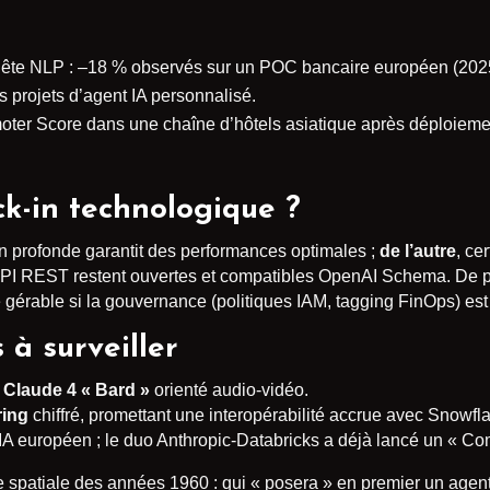
ête NLP : –18 % observés sur un POC bancaire européen (202
s projets d’agent IA personnalisé.
oter Score dans une chaîne d’hôtels asiatique après déploiement
ock-in technologique ?
ion profonde garantit des performances optimales ;
de l’autre
, ce
API REST restent ouvertes et compatibles OpenAI Schema. De plu
re gérable si la gouvernance (politiques IAM, tagging FinOps) est
 à surveiller
e
Claude 4 « Bard »
orienté audio-vidéo.
ring
chiffré, promettant une interopérabilité accrue avec Snowfl
IA européen ; le duo Anthropic-Databricks a déjà lancé un « Co
rse spatiale des années 1960 : qui « posera » en premier un agen