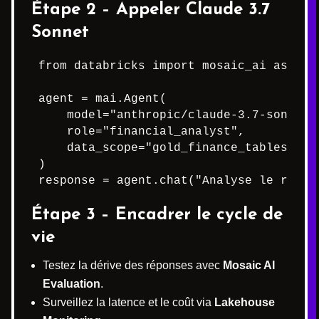
Étape 2 – Appeler Claude 3.7
Sonnet
from databricks import mosaic_ai as mai

agent = mai.Agent(

    model="anthropic/claude-3.7-sonnet",
    role="financial_analyst",

    data_scope="gold_finance_tables"

)

response = agent.chat("Analyse le risqu
Étape 3 – Encadrer le cycle de
vie
Testez la dérive des réponses avec
Mosaic AI
Evaluation
.
Surveillez la latence et le coût via
Lakehouse