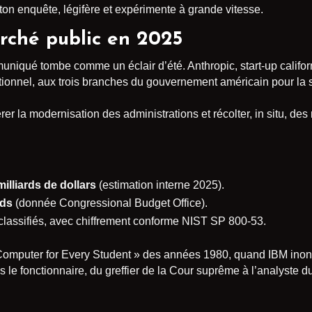
on enquête, légifère et expérimente à grande vitesse.
arché public en 2025
uniqué tombe comme un éclair d’été. Anthropic, start-up califo
ationnel, aux trois branches du gouvernement américain pour la
lérer la modernisation des administrations et récolter, in situ, de
milliards de dollars
(estimation interne 2025).
rds
(donnée Congressional Budget Office).
 classifiés, avec chiffrement conforme NIST SP 800-53.
 « Computer for Every Student » des années 1980, quand IBM ino
mais le fonctionnaire, du greffier de la Cour suprême à l’analyste