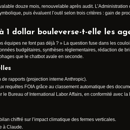
é, valable douze mois, renouvelable après audit. L’Administrati
mbolique, puis évaluent l’outil selon trois critères : gain de pro
 1 dollar bouleverse-t-elle les ag
os équipes ne font pas déjà ? » La question fuse dans les coul
nnées budgétaires, synthèses réglementaires, rédaction de bri
nophages que le chatbot avale en seconde.
lles
de rapports (projection interne Anthropic).
 aux requêtes FOIA grâce au classement automatique des docum
e Bureau of International Labor Affairs, en conformité avec la l
an chiffré sur l’impact climatique des fermes verticales.
e à Claude.