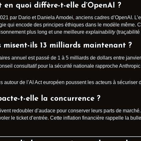
 en quoi diffère-t-elle d’OpenAI ?
021 par Dario et Daniela Amodei, anciens cadres d’OpenAI. L’e
logie qui encode des principes éthiques dans le modèle même. 
isonnement plus long et une meilleure
explainability
(traçabilité
s misent-ils 13 milliards maintenant ?
ffaires annuel est passé de 1 à 5 milliards de dollars entre janvie
Conseil consultatif pour la sécurité nationale rapproche Anthrop
ns autour de l’AI Act européen poussent les acteurs à sécuriser 
cte-t-elle la concurrence ?
vent redoubler d’audace pour conserver leurs parts de marché.
er le ticket d’entrée. Cette inflation financière rappelle la bull