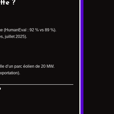
ffe ?
ge (HumanEval : 92 % vs 89 %).
 juillet 2025).
lle d’un parc éolien de 20 MW.
xportation).
?