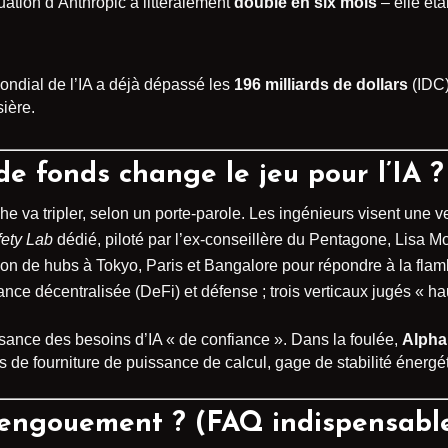
luation d’Anthropic a littéralement
doublé en six mois
– elle éta
ondial de l’IA a déjà dépassé les
196 milliards de dollars
(IDC)
sière.
de fonds change le jeu pour l’IA ?
he va tripler, selon un porte-parole. Les ingénieurs visent une v
ety Lab
dédié, piloté par l’ex-conseillère du Pentagone, Lisa M
tion de hubs à Tokyo, Paris et Bangalore pour répondre à la f
nance décentralisée (DeFi) et défense ; trois verticaux jugés « ha
ance des besoins d’IA « de confiance ». Dans la foulée,
Alpha
 de fourniture de puissance de calcul, gage de stabilité énergét
’engouement ? (FAQ indispensabl