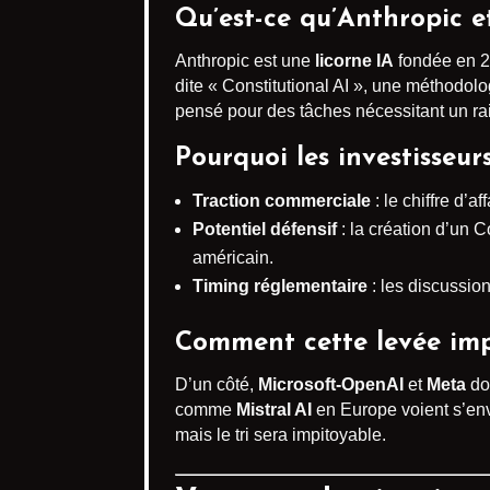
Qu’est-ce qu’Anthropic et
Anthropic est une
licorne IA
fondée en 2
dite « Constitutional AI », une méthodo
pensé pour des tâches nécessitant un ra
Pourquoi les investisseur
Traction commerciale
: le chiffre d’a
Potentiel défensif
: la création d’un 
américain.
Timing réglementaire
: les discussio
Comment cette levée impa
D’un côté,
Microsoft-OpenAI
et
Meta
doi
comme
Mistral AI
en Europe voient s’envol
mais le tri sera impitoyable.