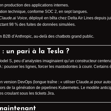
 production des applications internes.
ion technique, conforme SOC 2, en sept langues.
Claude.ai Voice
, déployé en bêta chez Delta Air Lines depuis jui
ctant 98 % des fuites de données simulées.
ion B2B d’Anthropic, au-delà des chatbots grand public.
 : un pari à la Tesla ?
del S, peu d’analystes imaginaient qu’un constructeur centenair
IA : pousser les lignes, forcer les mastodontes à courir. Certa
n version DevOps (longue traîne : « utiliser Claude.ai pour auto
ors de la génération de pipelines Kubernetes. Le modèle antic
s croulant sous les tickets Jira.
, maintenant