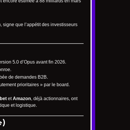
it encore estimée à 88 milliards en mars
, signe que l’appétit des investisseurs
ersion 5.0 d’Opus avant fin 2026.
onroe.
lambée de demandes B2B.
utement prioritaires » par le board.
bet
et
Amazon
, déjà actionnaires, ont
ique et logistique.
e)