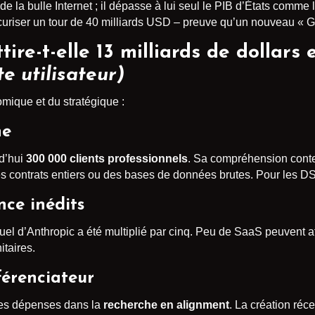
e la bulle Internet ; il dépasse à lui seul le PIB d’États comme
uriser un tour de 40 milliards USD – preuve qu’un nouveau « G5
ire-t-elle 13 milliards de dollars
e utilisateur)
omique et du stratégique :
ne
rd’hui
300 000 clients professionnels
. Sa compréhension conte
es contrats entiers ou des bases de données brutes. Pour les DSI
nce inédits
uel d’Anthropic a été multiplié par cinq. Peu de SaaS peuvent af
taires.
férenciateur
 ses dépenses dans la
recherche en alignment
. La création réc