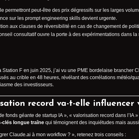
e permettront peut-être des prix dégressifs sur les larges volu
ce sur les prompt engineering skills devient urgente.
ntion aux clauses de réversibilité en cas de changement de politiq
nseil consultatif ouvre la porte à des expérimentations dans la 
 Station F en juin 2025, j’ai vu une PME bordelaise brancher C
sés au crible en 48 heures, révélant des corrélations météo/qu
iasme des investisseurs.
ation record va-t-elle influencer 
de fonds géante de startup IA », « valorisation record dans l’IA
-clés longue traîne
qui témoignent des inquiétudes mais aussi 
r Claude.ai à mon workflow ? », retenez trois conseils :