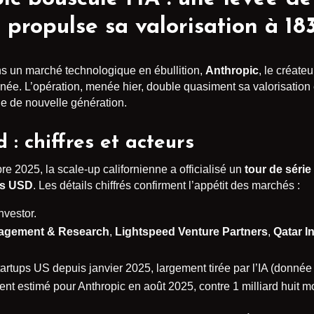
s propulse sa valorisation à 183
ns un marché technologique en ébullition,
Anthropic
, le créate
née. L’opération, menée hier, double quasiment sa valorisation 
elle de nouvelle génération.
 : chiffres et acteurs
2025, la scale-up californienne a officialisé un
tour de série
rds USD
. Les détails chiffrés confirment l’appétit des marchés :
nvestor.
nagement & Research
,
Lightspeed Venture Partners
,
Qatar I
rtups US depuis janvier 2025, largement tirée par l’IA (donnée
nt estimé pour Anthropic en août 2025, contre 1 milliard huit mo