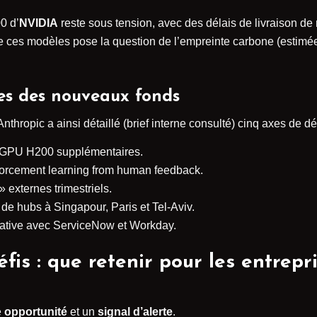
0 d’
NVIDIA
reste sous tension, avec des délais de livraison de
e ces modèles pose la question de l’empreinte carbone (estimé
ées des nouveaux fonds
 Anthropic a ainsi détaillé (brief interne consulté) cinq axes de d
0 GPU H200 supplémentaires.
nforcement learning from human feedback.
» externes trimestriels.
 de hubs à Singapour, Paris et Tel-Aviv.
 native avec ServiceNow et Workday.
is : que retenir pour les entrepri
e
opportunité
et un
signal d’alerte
.