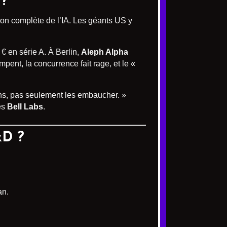
 ?
tion complète de l’IA. Les géants US y
 € en série A. À Berlin,
Aleph Alpha
mpent, la concurrence fait rage, et le «
s, pas seulement les embaucher. »
es
Bell Labs
.
&D ?
an.