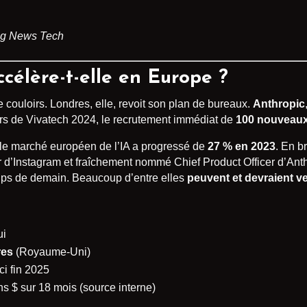
ing News Tech
célère-t-elle en Europe ?
 couloirs. Londres, elle, revoit son plan de bureaux.
Anthropic
lors de Vivatech 2024, le recrutement immédiat de
100 nouveaux
t, le marché européen de l’IA a progressé de
27 % en 2023
. En br
r d’Instagram et fraîchement nommé Chief Product Officer d’Anthr
tups de demain. Beaucoup d’entre elles
peuvent et devraient v
ui
res
(Royaume-Uni)
ici fin 2025
s $ sur 18 mois (source interne)