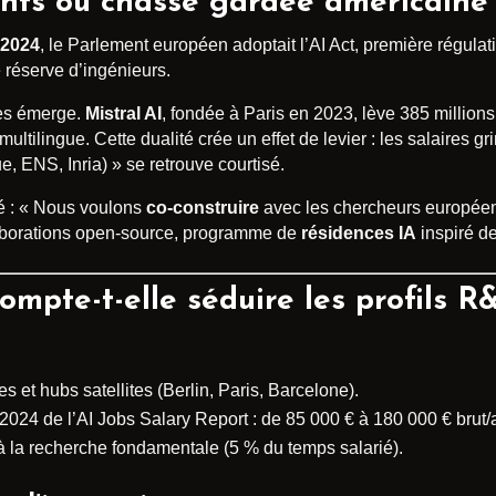
ents ou chasse gardée américaine
 2024
, le Parlement européen adoptait l’AI Act, première régula
 réserve d’ingénieurs.
les émerge.
Mistral AI
, fondée à Paris en 2023, lève 385 millions
tilingue. Cette dualité crée un effet de levier : les salaires gri
ue, ENS, Inria) » se retrouve courtisé.
é : « Nous voulons
co-construire
avec les chercheurs européen
laborations open-source, programme de
résidences IA
inspiré d
mpte-t-elle séduire les profils R
es et hubs satellites (Berlin, Paris, Barcelone).
24 de l’AI Jobs Salary Report : de 85 000 € à 180 000 € brut/
 à la recherche fondamentale (5 % du temps salarié).