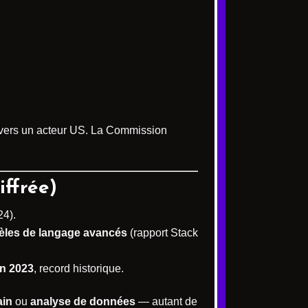
 » vers un acteur US. La Commission
iffrée)
24).
les de langage avancés
(rapport Stack
en 2023
, record historique.
ain
ou
analyse de données
— autant de