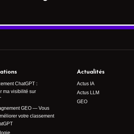
ations
Actualités
cement ChatGPT :
Actus IA
 ma visibilité sur
Actus LLM
T
GEO
agnement GEO — Vous
améliorer votre classement
atGPT
logie