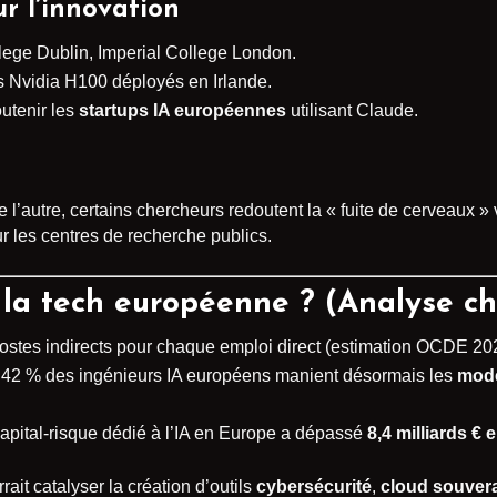
r l’innovation
ollege Dublin, Imperial College London.
rs Nvidia H100 déployés en Irlande.
tenir les
startups IA européennes
utilisant Claude.
de l’autre, certains chercheurs redoutent la « fuite de cerveaux
r les centres de recherche publics.
la tech européenne ? (Analyse ch
 postes indirects pour chaque emploi direct (estimation OCDE 20
42 % des ingénieurs IA européens manient désormais les
modè
capital-risque dédié à l’IA en Europe a dépassé
8,4 milliards € 
rait catalyser la création d’outils
cybersécurité
,
cloud souver