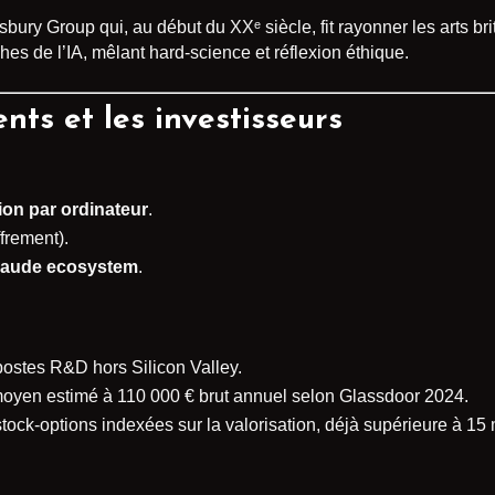
msbury Group qui, au début du XXᵉ siècle, fit rayonner les arts b
s de l’IA, mêlant hard-science et réflexion éthique.
ents et les investisseurs
ion par ordinateur
.
ffrement).
laude ecosystem
.
 postes R&D hors Silicon Valley.
moyen estimé à 110 000 € brut annuel selon Glassdoor 2024.
stock-options indexées sur la valorisation, déjà supérieure à 15 m