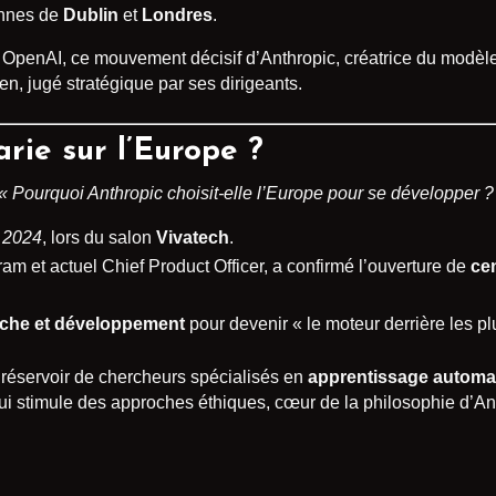
ennes de
Dublin
et
Londres
.
c OpenAI, ce mouvement décisif d’Anthropic, créatrice du modèl
en, jugé stratégique par ses dirigeants.
rie sur l’Europe ?
« Pourquoi Anthropic choisit-elle l’Europe pour se développer ?
 2024
, lors du salon
Vivatech
.
ram et actuel Chief Product Officer, a confirmé l’ouverture de
ce
erche et développement
pour devenir « le moteur derrière les p
 réservoir de chercheurs spécialisés en
apprentissage automa
ui stimule des approches éthiques, cœur de la philosophie d’A