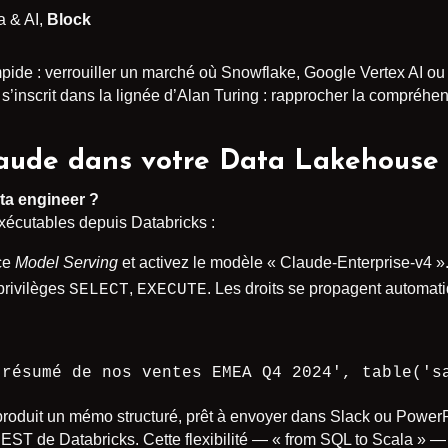
a & AI,
Block
mpide : verrouiller un marché où Snowflake, Google Vertex AI ou 
que s’inscrit dans la lignée d’Alan Turing : rapprocher la compré
aude dans votre Data Lakehouse 
ta engineer ?
exécutables depuis Databricks :
ace
Model Serving
et activez le modèle « Claude-Enterprise-v4 »
privilèges
,
. Les droits se propagent automa
SELECT
EXECUTE
 résumé de nos ventes EMEA Q4 2024', table('s
produit un mémo structuré, prêt à envoyer dans Slack ou PowerP
REST de Databricks. Cette flexibilité — « from SQL to Scala » — 