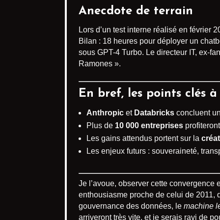
Anecdote de terrain
Lors d’un test interne réalisé en févrie
Bilan : 18 heures pour déployer un chatbo
sous GPT-4 Turbo. Le directeur IT, ex-fa
Ramones ».
En bref, les points clés à
Anthropic
et
Databricks
concluent un
Plus de
10 000 entreprises
profiteron
Les gains attendus portent sur la
créa
Les enjeux futurs : souveraineté, tr
Je l’avoue, observer cette convergence
enthousiasme proche de celui de 2011, qua
gouvernance des données, le
machine l
arriveront très vite, et je serais ravi de 