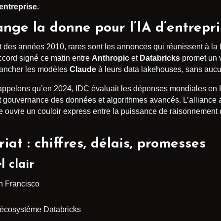
’entreprise.
nge la donne pour l’IA d’entrepri
t des années 2010, rares sont les annonces qui réunissent à la 
accord signé ce matin entre
Anthropic
et
Databricks
promet un v
brancher les modèles
Claude
à leurs data lakehouses, sans aucu
appelons qu’en 2024, IDC évaluait les dépenses mondiales en IA
nt gouvernance des données et algorithmes avancés. L’alliance 
le ouvre un couloir express entre la puissance de raisonnement 
at : chiffres, délais, promesses
 clair
an Francisco
’écosystème Databricks