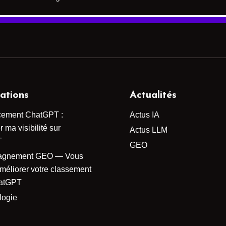
ations
Actualités
cement ChatGPT :
Actus IA
 ma visibilité sur
Actus LLM
T
GEO
agnement GEO — Vous
améliorer votre classement
atGPT
logie