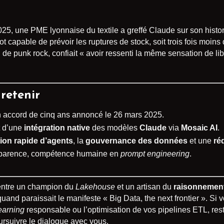
r 2025, une PME lyonnaise du textile a greffé Claude sur son his
t capable de prévoir les ruptures de stock, soit trois fois moi
n de punk rock, confiait « avoir ressenti la même sensation de l
 retenir
 accord de cinq ans annoncé le 26 mars 2025.
t d’une
intégration native
des modèles
Claude
via
Mosaic AI
.
tion rapide d’agents
, la
gouvernance des données
et une
ré
ansparence, compétence humaine en
prompt engineering
.
 entre un champion du
Lakehouse
et un artisan du
raisonnement
nd paraissait le manifeste « Big Data, the next frontier ». Si 
earning
responsable ou l’optimisation de vos pipelines ETL, rest
poursuivre le dialogue avec vous.