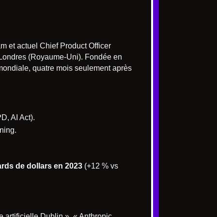
m et actuel Chief Product Officer
t Londres (Royaume-Uni). Fondée en
 mondiale, quatre mois seulement après
, AI Act).
ning.
iards de dollars en 2023
(+12 % vs
artificielle Dublin », « Anthropic