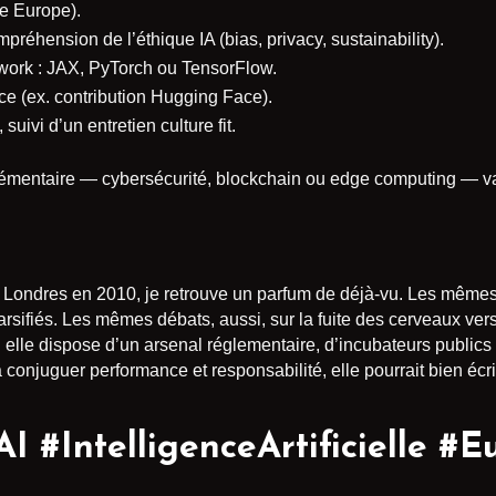
re Europe).
préhension de l’éthique IA (bias, privacy, sustainability).
ework : JAX, PyTorch ou TensorFlow.
e (ex. contribution Hugging Face).
suivi d’un entretien culture fit.
lémentaire — cybersécurité, blockchain ou edge computing — valo
Londres en 2010, je retrouve un parfum de déjà-vu. Les mêmes 
arsifiés. Les mêmes débats, aussi, sur la fuite des cerveaux ver
 elle dispose d’un arsenal réglementaire, d’incubateurs publics
à conjuguer performance et responsabilité, elle pourrait bien éc
I #IntelligenceArtificielle #