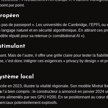
oint par point.
uropéen
n’a pas de passeport ». Les universités de Cambridge, l’EPFL ou 
 langage naturel et en sécurité algorithmique. En attirant ces pro
èle réputé pour sa retenue (« constitutional AI »).
stimulant
nt. Mais de l’autre, il offre une grille claire pour tester la fiabil
e, c’est donc intégrer ces exigences « privacy by design » et 
système local
ncée en 2023, illustre la vitalité régionale. Son modèle Mixtral 
a
l’a bien compris : le constructeur a annoncé en janvier 2024 u
éens alimentés par ses GPU H200. En se positionnant au cœur 
erciaux potentiellement explosifs.