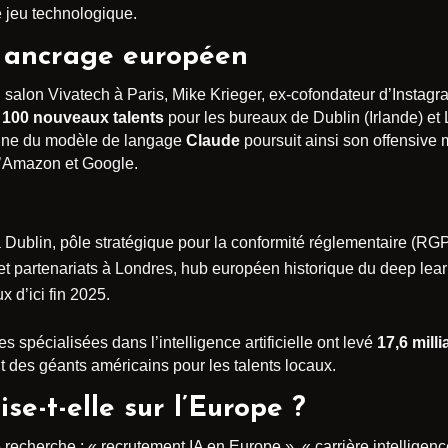
e jeu technologique.
n ancrage européen
 salon Vivatech à Paris, Mike Krieger, ex-cofondateur d’Instagra
e
100 nouveaux talents
pour les bureaux de Dublin (Irlande) e
igine du modèle de langage
Claude
poursuit ainsi son offensive
 d’Amazon et Google.
Dublin, pôle stratégique pour la conformité réglementaire (RGPD
et partenariats à Londres, hub européen historique du deep lear
ux d’ici fin 2025.
spécialisées dans l’intelligence artificielle ont levé
17,6 mill
tit des géants américains pour les talents locaux.
se-t-elle sur l’Europe ?
recherche : « recrutement IA en Europe », « carrière intelligence 