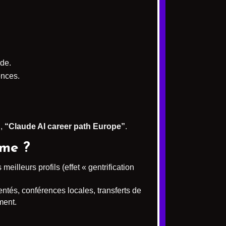
ude.
ences.
”
,
“Claude AI career path Europe”
.
ème ?
meilleurs profils (effet « gentrification
ntés, conférences locales, transferts de
ment.