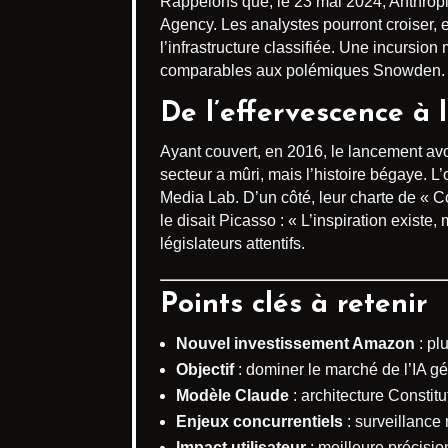
Rappelons que, le 23 mai 2024, Anthrop
Agency. Les analystes pourront croiser,
l’infrastructure classifiée. Une incursion
comparables aux polémiques Snowden.
De l’effervescence à 
Ayant couvert, en 2016, le lancement av
secteur a mûri, mais l’histoire bégaye. 
Media Lab. D’un côté, leur charte de « C
le disait Picasso : « L’inspiration existe, 
législateurs attentifs.
Points clés à retenir
Nouvel investissement Amazon
: pl
Objectif
: dominer le marché de l’IA g
Modèle Claude
: architecture Constit
Enjeux concurrentiels
: surveillance
Impact utilisateur
: meilleure précisi