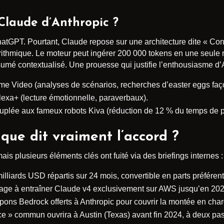
Claude d’Anthropic ?
tGPT. Pourtant, Claude repose sur une architecture dite « Const
gorithmique. Le moteur peut ingérer 200 000 tokens en une seule
ésumé contextualisé. Une prouesse qui justifie l’enthousiasme 
e Video (analyses de scénarios, recherches d’easter eggs faço
exa+ (lecture émotionnelle, paraverbaux).
ouplée aux fameux robots Kiva (réduction de 12 % du temps de p
que dit vraiment l’accord ?
is plusieurs éléments clés ont fuité via des briefings internes :
milliards USD répartis sur 24 mois, convertible en parts préférent
gage à entraîner Claude v4 exclusivement sur AWS jusqu’en 202
pons Bedrock offerts à Anthropic pour couvrir la montée en ch
nce » commun ouvrira à Austin (Texas) avant fin 2024, à deux p