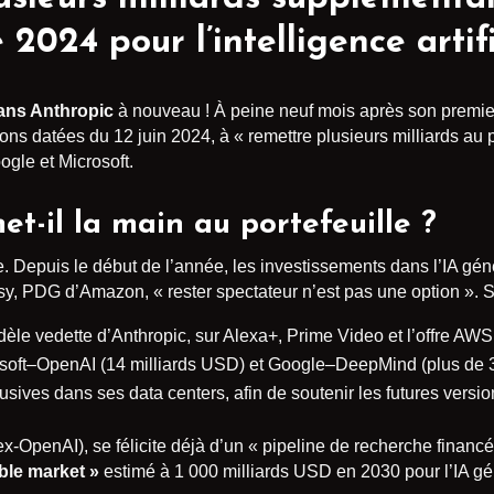
e 2024 pour l’intelligence artifi
ans Anthropic
à nouveau ! À peine neuf mois après son premie
ons datées du 12 juin 2024, à « remettre plusieurs milliards au po
oogle et Microsoft.
-il la main au portefeuille ?
e. Depuis le début de l’année, les investissements dans l’IA gé
y, PDG d’Amazon, « rester spectateur n’est pas une option ». S
dèle vedette d’Anthropic, sur Alexa+, Prime Video et l’offre AW
osoft–OpenAI (14 milliards USD) et Google–DeepMind (plus de 3 m
usives dans ses data centers, afin de soutenir les futures ver
x-OpenAI), se félicite déjà d’un « pipeline de recherche financé
ble market »
estimé à 1 000 milliards USD en 2030 pour l’IA 