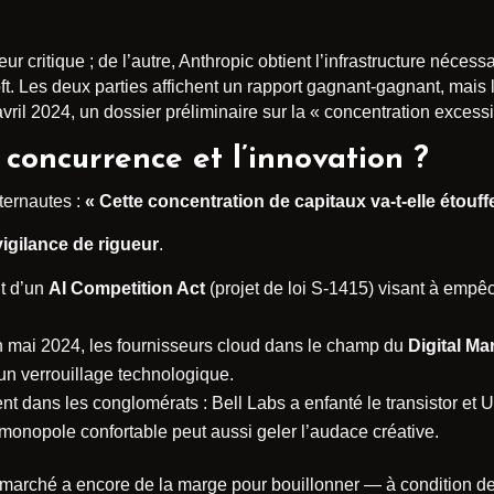
r critique ; de l’autre, Anthropic obtient l’infrastructure nécessa
t. Les deux parties affichent un rapport gagnant-gagnant, mai
n avril 2024, un dossier préliminaire sur la « concentration exce
 concurrence et l’innovation ?
ternautes :
« Cette concentration de capitaux va-t-elle étouffe
igilance de rigueur
.
t d’un
AI Competition Act
(projet de loi S-1415) visant à empêc
n mai 2024, les fournisseurs cloud dans le champ du
Digital Ma
 un verrouillage technologique.
nt dans les conglomérats : Bell Labs a enfanté le transistor et 
onopole confortable peut aussi geler l’audace créative.
e marché a encore de la marge pour bouillonner — à condition de 