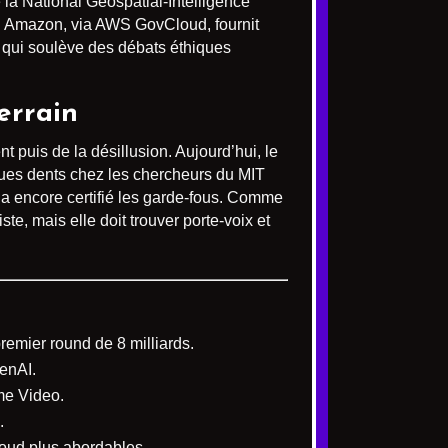
a National Geospatial-Intelligence
e. Amazon, via AWS GovCloud, fournit
 et qui soulève des débats éthiques
errain
 puis de la désillusion. Aujourd’hui, le
lques dents chez les chercheurs du MIT
n’a encore certifié les garde-fous. Comme
iste, mais elle doit trouver porte-voix et
remier round de 8 milliards.
enAI.
ime Video.
.
loud plus abordables.