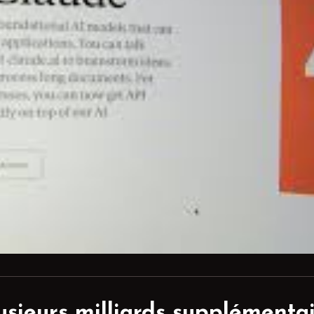
usieurs milliards supplémenta