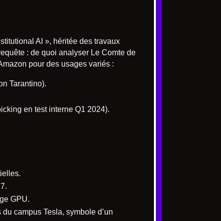
itutional AI », héritée des travaux
 requête : de quoi analyser Le Comte de
d’Amazon pour des usages variés :
n Tarantino).
icking en test interne Q1 2024).
ielles.
7.
arge GPU.
as du campus Tesla, symbole d’un