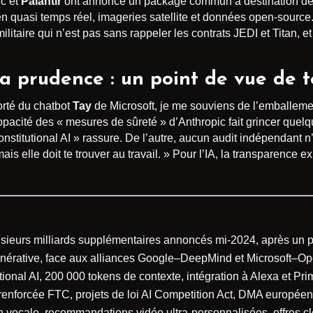
ic et
Palantir
ont annoncé un package commun à destination de l
 en quasi temps réel, imageries satellite et données open-sourc
 militaire qui n’est pas sans rappeler les contrats JEDI et Titan,
la prudence : un point de vue de t
orté du chatbot
Tay
de Microsoft, je me souviens de l’emballement
L’opacité des « mesures de sûreté » d’Anthropic fait grincer que
onstitutional AI » rassure. De l’autre, aucun audit indépendant 
mais elle doit te trouver au travail. » Pour l’IA, la transparence ex
usieurs milliards supplémentaires annoncés mi-2024, après un p
énérative, face aux alliances Google–DeepMind et Microsoft–Op
utional AI, 200 000 tokens de contexte, intégration à Alexa et Pr
 renforcée FTC, projets de loi AI Competition Act, DMA européen
on vocale, recommandations vidéo ultra-personnalisées, offres c