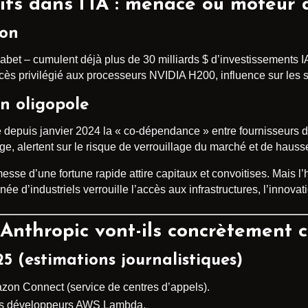
fs dans l’IA : menace ou moteur 
ion
habet – cumulent déjà plus de 30 milliards $ d’investissements I
 accès privilégié aux processeurs NVIDIA H200, influence sur les
un oligopole
epuis janvier 2024 la « co-dépendance » entre fournisseurs de 
e, alertent sur le risque de verrouillage du marché et de haus
sse d’une fortune rapide attire capitaux et convoitises. Mais l’h
 d’industriels verrouille l’accès aux infrastructures, l’innovation
thropic vont-ils concrètement c
5 (estimations journalistiques)
zon Connect (service de centres d’appels).
s développeurs AWS Lambda.