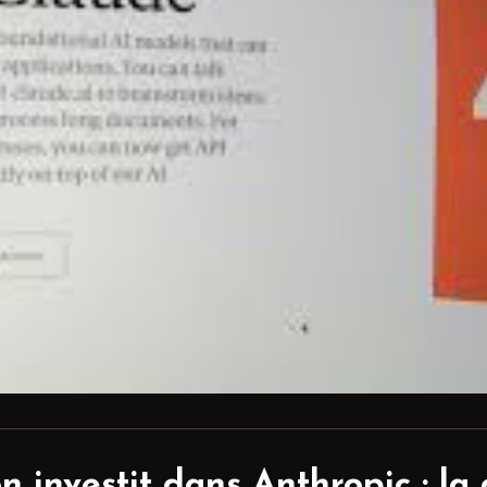
 investit dans Anthropic
: la 