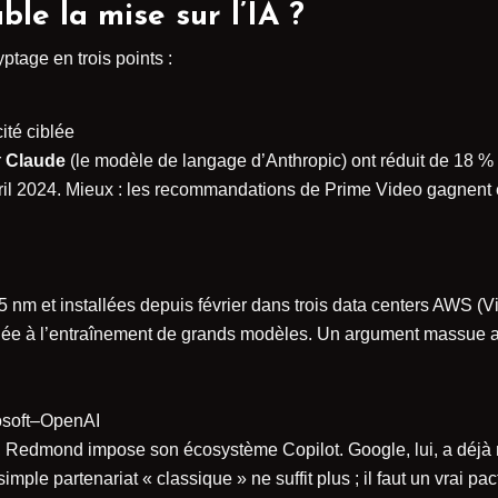
e la mise sur l’IA ?
ptage en trois points :
ité ciblée
r
Claude
(le modèle de langage d’Anthropic) ont réduit de 18 %
vril 2024. Mieux : les recommandations de Prime Video gagnent
 nm et installées depuis février dans trois data centers AWS (V
 liée à l’entraînement de grands modèles. Un argument massue
osoft–OpenAI
, Redmond impose son écosystème Copilot. Google, lui, a déjà m
e partenariat « classique » ne suffit plus ; il faut un vrai pact