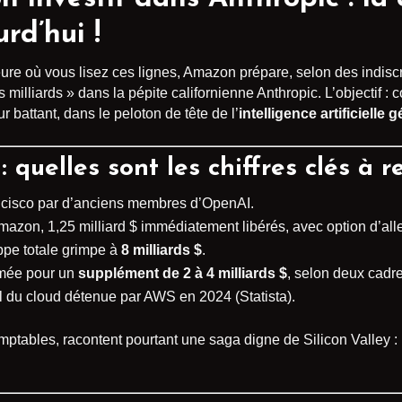
rd’hui !
eure où vous lisez ces lignes, Amazon prépare, selon des indisc
s milliards » dans la pépite californienne Anthropic. L’objectif :
r battant, dans le peloton de tête de l’
intelligence artificielle 
quelles sont les chiffres clés à r
ancisco par d’anciens membres d’OpenAI.
on, 1,25 milliard $ immédiatement libérés, avec option d’aller
ppe totale grimpe à
8 milliards $
.
irmée pour un
supplément de 2 à 4 milliards $
, selon deux cadr
 du cloud détenue par AWS en 2024 (Statista).
ptables, racontent pourtant une saga digne de Silicon Valley : la