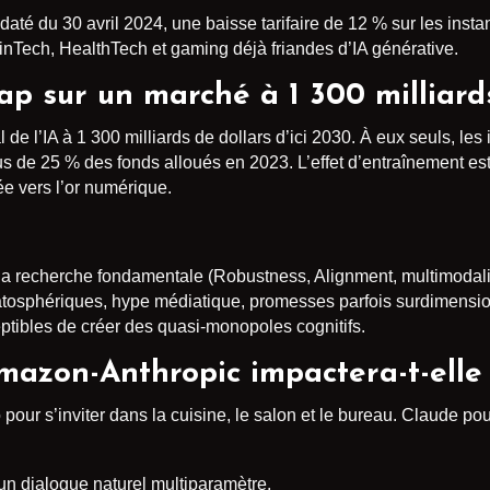
até du 30 avril 2024, une baisse tarifaire de 12 % sur les inst
inTech, HealthTech et gaming déjà friandes d’IA générative.
cap sur un marché à 1 300 milliard
de l’IA à 1 300 milliards de dollars d’ici 2030. À eux seuls, l
us de 25 % des fonds alloués en 2023. L’effet d’entraînement es
ée vers l’or numérique.
la recherche fondamentale (Robustness, Alignment, multimodalité)
tratosphériques, hype médiatique, promesses parfois surdimensi
ptibles de créer des quasi-monopoles cognitifs.
mazon-Anthropic impactera-t-elle 
o pour s’inviter dans la cuisine, le salon et le bureau. Claude po
un dialogue naturel multiparamètre.