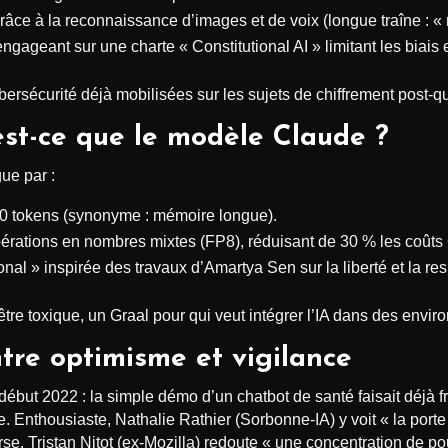
râce à la reconnaissance d’images et de voix (longue traîne : «
gageant sur une charte « Constitutional AI » limitant les biais et
rsécurité déjà mobilisées sur les sujets de chiffrement post-q
est-ce que le modèle Claude ?
ue par :
00 tokens (synonyme : mémoire longue).
pérations en nombres mixtes (FP8), réduisant de 30 % les coût
nal » inspirée des travaux d’Amartya Sen sur la liberté et la res
 être toxique, un Graal pour qui veut intégrer l’IA dans des env
ntre optimisme et vigilance
ébut 2022 : la simple démo d’un chatbot de santé faisait déjà fr
 Enthousiaste, Nathalie Rathier (Sorbonne-IA) y voit « la porte
e, Tristan Nitot (ex-Mozilla) redoute « une concentration de po