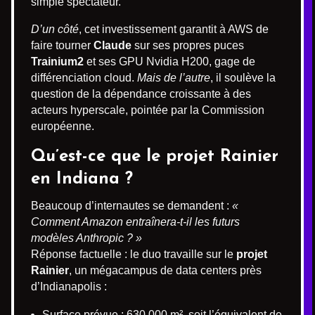
simple spectateur.
D’un côté
, cet investissement garantit à AWS de
faire tourner
Claude
sur ses propres puces
Trainium2
et ses GPU Nvidia H200, gage de
différenciation cloud.
Mais de l’autre
, il soulève la
question de la dépendance croissante à des
acteurs hyperscale, pointée par la Commission
européenne.
Qu’est-ce que le projet Rainier
en Indiana ?
Beaucoup d’internautes se demandent :
«
Comment Amazon entraînera-t-il les futurs
modèles Anthropic ? »
Réponse factuelle : le duo travaille sur le
projet
Rainier
, un mégacampus de data centers près
d’Indianapolis :
Surface prévue : 630 000 m², soit l’équivalent de