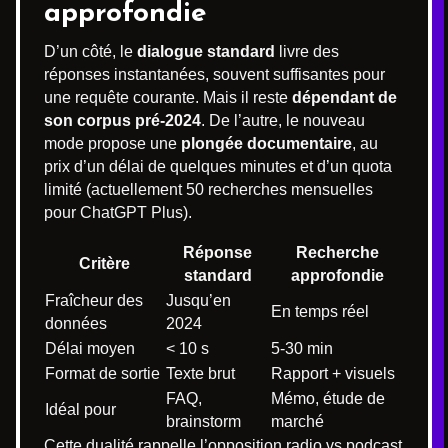
approfondie
D’un côté, le
dialogue standard
livre des
réponses instantanées, souvent suffisantes pour
une requête courante. Mais il reste
dépendant de
son corpus pré-2024
. De l’autre, le nouveau
mode propose une
plongée documentaire
, au
prix d’un délai de quelques minutes et d’un quota
limité (actuellement 50 recherches mensuelles
pour ChatGPT Plus).
Réponse
Recherche
Critère
standard
approfondie
Fraîcheur des
Jusqu’en
En temps réel
données
2024
Délai moyen
< 10 s
5-30 min
Format de sortie
Texte brut
Rapport + visuels
FAQ,
Mémo, étude de
Idéal pour
brainstorm
marché
Cette dualité rappelle l’opposition radio vs podcast