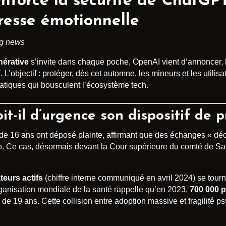
nforce la sécurité de ChatGP
resse émotionnelle
ng news
énérative
s’invite dans chaque poche, OpenAI vient d’annoncer, h
T
. L’objectif : protéger, dès cet automne, les mineurs et les util
tiques qui bousculent l’écosystème tech.
t-il d’urgence son dispositif de p
 de 16 ans ont déposé plainte, affirmant que des échanges « 
hio. Ce cas, désormais devant la Cour supérieure du comté de Sa
ateurs actifs
(chiffre interne communiqué en avril 2024) se tou
rganisation mondiale de la santé rappelle qu’en 2023,
700 000 p
de 19 ans. Cette collision entre adoption massive et fragilité