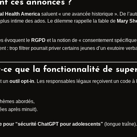
nt ces annonces ?
al Health America
saluent « une avancée historique ». De l’aut
plus intime des ados. Le dilemme rappelle la fable de
Mary She
es évoquent le
RGPD
et la notion de « consentement spécifique
: trop filtrer pourrait priver certains jeunes d’un exutoire verba
-ce que la fonctionnalité de supe
st un
outil opt-in
. Les responsables légaux reçoivent un code à l’i
 thèmes abordés,
ées après minuit).
e pour “sécurité ChatGPT pour adolescents”
(longue traîne)