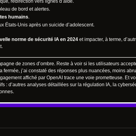
que, redirection vers lignes d’aide.
leau de bord et alertes.
utes humains
.
aux États-Unis après un suicide d’adolescent.
velle norme de sécurité IA en 2024
et impacter, à terme, d’au
t.
ne de zones d’ombre. Reste à voir si les utilisateurs accepte
bêta fermée, j’ai constaté des réponses plus nuancées, moins ab
’engagement affiché par OpenAI trace une voie prometteuse. Et
tifs : d’autres analyses détaillées sur la régulation IA, la cybersé
lonnes.