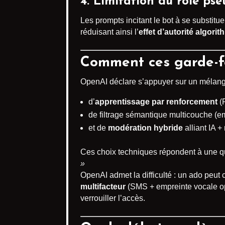
4. Limitation du rôle ps
Les prompts incitant le bot à se substitu
réduisant ainsi l’
effet d’autorité algori
Comment ces garde-fo
OpenAI déclare s’appuyer sur un mélang
d’
apprentissage par renforcement
(R
de filtrage sémantique multicouche (em
et de
modération hybride
alliant IA 
Ces choix techniques répondent à une qu
»
OpenAI admet la difficulté : un ado peut
multifacteur
(SMS + empreinte vocale op
verrouiller l’accès.