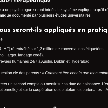
eudo-thérapeutique
er à un psychologue seront bridés. Le système expliquera qu’il n
thmique
documenté par plusieurs études universitaires.
us seront-ils appliqués en pratiq
e :
LHF) ré-entraîné sur 1,2 million de conversations étiquetées,
oji, argot, langage codé),
+ revues humaines 24/7 à Austin, Dublin et Hyderabad.
estion clé des parents :
« Comment être certain que mon enfant
 créer un second compte ou mentir sur sa date de naissance. L’e
tionnelle) et sur la coopération des plateformes partenaires