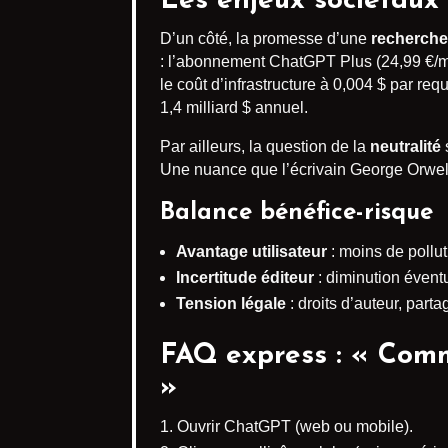
Les enjeux sociétaux 
D’un côté, la promesse d’une
recherche
: l’abonnement ChatGPT Plus (24,99 €/moi
le coût d’infrastructure à 0,004 $ par req
1,4 milliard $ annuel.
Par ailleurs, la question de la
neutralité
s
Une nuance que l’écrivain George Orwell 
Balance bénéfice-risque
Avantage utilisateur
: moins de pollut
Incertitude éditeur
: diminution éventue
Tension légale
: droits d’auteur, part
FAQ express : « Comm
»
Ouvrir ChatGPT (web ou mobile).