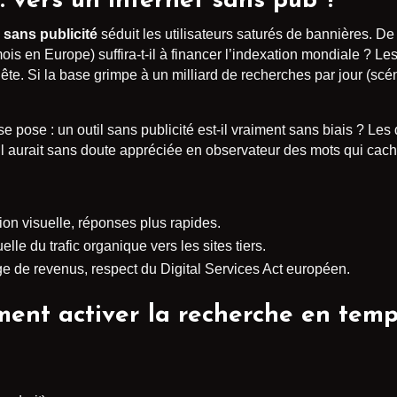
: vers un internet sans pub ?
 sans publicité
séduit les utilisateurs saturés de bannières. De
s en Europe) suffira-t-il à financer l’indexation mondiale ? L
uête. Si la base grimpe à un milliard de recherches par jour (scé
e pose : un outil sans publicité est-il vraiment sans biais ? Les d
aurait sans doute appréciée en observateur des mots qui cachen
ion visuelle, réponses plus rapides.
lle du trafic organique vers les sites tiers.
age de revenus, respect du Digital Services Act européen.
ent activer la recherche en temp