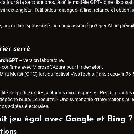
is à jour à la seconde près, là où le modèle GPT-4o ne disposait
vrir dix onglets ; l’utilisateur dialogue, affine, relance et obtie
, aucun lien sponsorisé, un choix assumé qu’OpenAI ne prévoit 
rier serré
archGPT
– version laboratoire.
 confirmé avec Microsoft Azure pour l’indexation.
r Mira Murati (CTO) lors du festival VivaTech à Paris : couvrir 
nalité se greffe sur des « plugins dynamiques » : Reddit pour le
 dépêche brute. Le résultat ? Une symphonie d’informations au 
 nos soirées électorales.
 jeu égal avec Google et Bing ?
tions