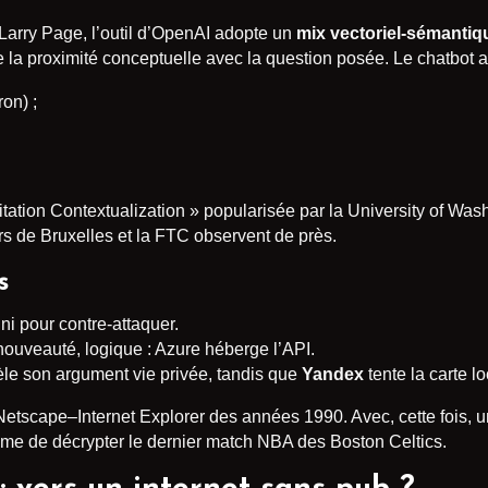
arry Page, l’outil d’OpenAI adopte un
mix vectoriel-sémantiq
 la proximité conceptuelle avec la question posée. Le chatbot af
on) ;
tation Contextualization » popularisée par la University of Wa
eurs de Bruxelles et la FTC observent de près.
s
i pour contre-attaquer.
 nouveauté, logique : Azure héberge l’API.
le son argument vie privée, tandis que
Yandex
tente la carte lo
Netscape–Internet Explorer des années 1990. Avec, cette fois, un
e de décrypter le dernier match NBA des Boston Celtics.