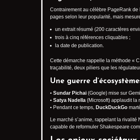
Contrairement au célèbre PageRank de L
pages selon leur popularité, mais mesure
un extrait résumé (200 caractères envir
trois à cinq références cliquables ;
la date de publication.
Cette démarche rappelle la méthode « Ci
traçabilité, deux piliers que les régulat
Une guerre d’écosystème
•
Sundar Pichai
(Google) mise sur Gemin
•
Satya Nadella
(Microsoft) applaudit la
• Pendant ce temps,
DuckDuckGo
martè
Le marché s’anime, rappelant la rivalité 
capable de reformuler Shakespeare comm