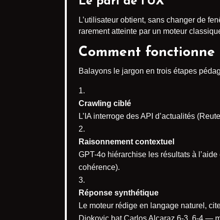
Le pari de l’UX
L’utilisateur obtient, sans changer de fe
rarement atteinte par un moteur classiqu
Comment fonctionne 
Balayons le jargon en trois étapes péda
Crawling ciblé
L’IA interroge des API d’actualités (Reu
Raisonnement contextuel
GPT-4o hiérarchise les résultats à l’ai
cohérence).
Réponse synthétique
Le moteur rédige en langage naturel, cit
Djokovic bat Carlos Alcaraz 6-3, 6-4 — m