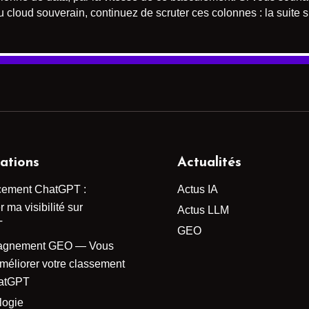
loud souverain, continuez de scruter ces colonnes : la suite s
ations
Actualités
cement ChatGPT :
Actus IA
 ma visibilité sur
Actus LLM
T
GEO
agnement GEO — Vous
améliorer votre classement
atGPT
logie