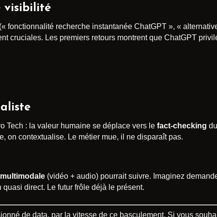
visibilité
(« fonctionnalité recherche instantanée ChatGPT », « alternativ
nt cruciales. Les premiers retours montrent que ChatGPT privil
aliste
garo Tech : la valeur humaine se déplace vers le
fact-checking
du
ge, on contextualise. Le métier mue, il ne disparaît pas.
 multimodale
(vidéo + audio) pourrait suivre. Imaginez demander
 quasi direct. Le futur frôle déjà le présent.
sionné de data, par la vitesse de ce basculement. Si vous souhait