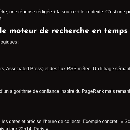
nêtre, une réponse rédigée + la source + le contexte. C’est une
p
e.
le moteur de recherche en temps 
gogiques :
ters, Associated Press) et des flux RSS météo. Un filtrage séman
de d’un algorithme de confiance inspiré du PageRank mais remani
e les dates et précise l’heure de collecte. Exemple concret : « 
is à jour 22h14, Paris ».