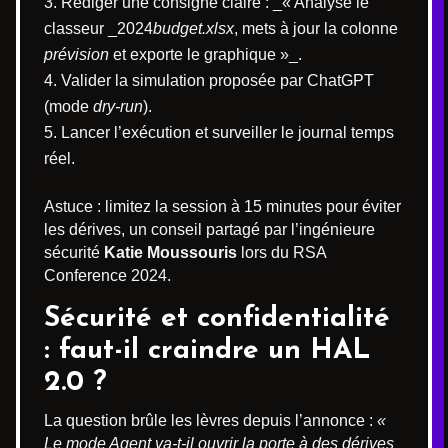
Rédiger une consigne claire : _« Analyse le
classeur _2024
budget.xlsx
, mets à jour la colonne
prévision
et exporte le graphique »_.
Valider la simulation proposée par ChatGPT
(mode
dry-run
).
Lancer l’exécution et surveiller le journal temps
réel.
Astuce : limitez la session à 15 minutes pour éviter
les dérives, un conseil partagé par l’ingénieure
sécurité
Katie Moussouris
lors du RSA
Conference 2024.
Sécurité et confidentialité
: faut-il craindre un HAL
2.0 ?
La question brûle les lèvres depuis l’annonce :
«
Le mode Agent va-t-il ouvrir la porte à des dérives