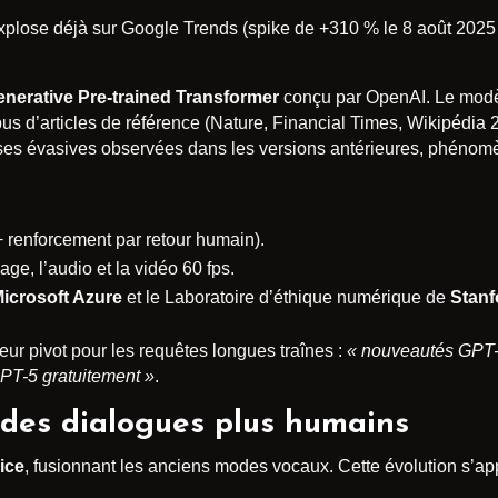
xplose déjà sur Google Trends (spike de +310 % le 8 août 2025
nerative Pre-trained Transformer
conçu par OpenAI. Le modèl
pus d’articles de référence (Nature, Financial Times, Wikipédia 20
onses évasives observées dans les versions antérieures, phénom
+ renforcement par retour humain).
age, l’audio et la vidéo 60 fps.
icrosoft Azure
et le Laboratoire d’éthique numérique de
Stanf
r pivot pour les requêtes longues traînes :
« nouveautés GPT-
 GPT-5 gratuitement »
.
 des dialogues plus humains
ice
, fusionnant les anciens modes vocaux. Cette évolution s’a