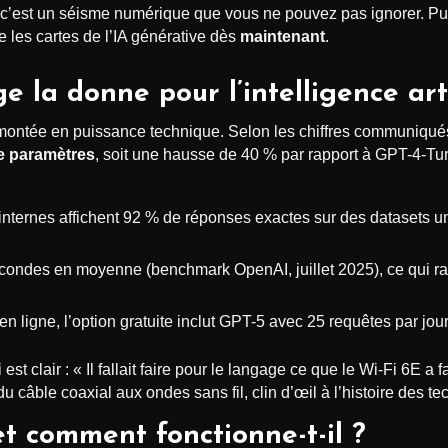
et c’est un séisme numérique que vous ne pouvez pas ignorer. Pub
 les cartes de l’IA générative dès
maintenant
.
 la donne pour l’intelligence arti
montée en puissance technique. Selon les chiffres communiqués
de paramètres
, soit une hausse de 40 % par rapport à GPT-4-Turb
s internes affichent 92 % de réponses exactes sur des datasets u
econdes en moyenne (benchmark OpenAI, juillet 2025), ce qui r
en ligne, l’option gratuite inclut GPT-5 avec 25 requêtes par jou
 clair : « Il fallait faire pour le langage ce que le Wi-Fi 6E a 
u câble coaxial aux ondes sans fil, clin d’œil à l’histoire des te
t comment fonctionne-t-il ?