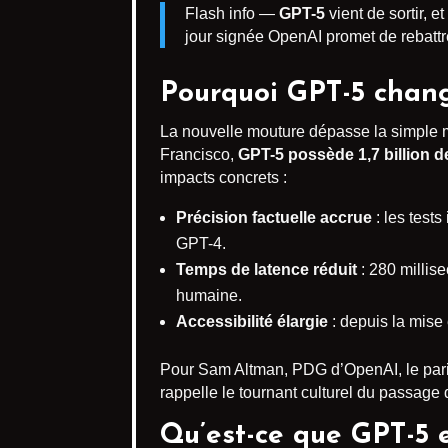
Flash info —
GPT-5
vient de sortir, 
jour signée OpenAI promet de rebattre
Pourquoi GPT-5 change
La nouvelle mouture dépasse la simple 
Francisco,
GPT-5 possède 1,7 billion 
impacts concrets :
Précision factuelle accrue
: les test
GPT-4.
Temps de latence réduit
: 280 millis
humaine.
Accessibilité élargie
: depuis la mise 
Pour Sam Altman, PDG d’OpenAI, le pari est
rappelle le tournant culturel du passage d
Qu’est-ce que GPT-5 e