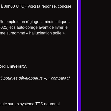
 à 09h00 UTC). Voici la réponse, concise
e emploie un réglage « miroir critique »
25) et s’auto-corrige avant de livrer le
ène surnommé « hallucination polie ».
ord University
.
5 pour les développeurs »
,
« comparatif
ppuie sur un système TTS neuronal