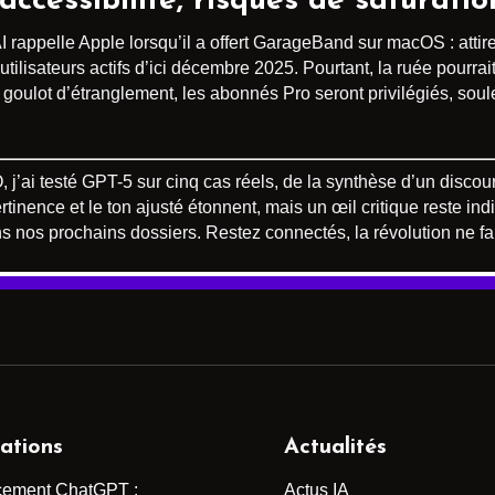
ccessibilité, risques de saturatio
rappelle Apple lorsqu’il a offert GarageBand sur macOS : attirer,
ilisateurs actifs d’ici décembre 2025. Pourtant, la ruée pourrai
ulot d’étranglement, les abonnés Pro seront privilégiés, soulev
O, j’ai testé GPT-5 sur cinq cas réels, de la synthèse d’un disc
rtinence et le ton ajusté étonnent, mais un œil critique reste 
s nos prochains dossiers. Restez connectés, la révolution ne f
ations
Actualités
cement ChatGPT :
Actus IA