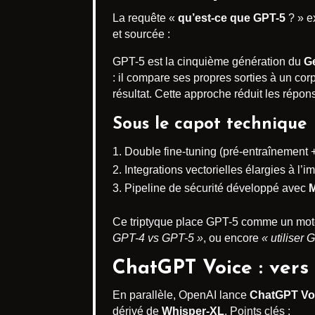
La requête «
qu’est-ce que GPT-5
? » e
et sourcée :
GPT-5 est la cinquième génération du
Ge
: il compare ses propres sorties à un cor
résultat. Cette approche réduit les rép
Sous le capot technique
Double fine-tuning (pré-entraînement 
Integrations vectorielles élargies à l’im
Pipeline de sécurité développé avec
M
Ce triptyque place GPT-5 comme un moteu
GPT-4 vs GPT-5 »
, ou encore
« utiliser
ChatGPT Voice : vers
En parallèle, OpenAI lance
ChatGPT Vo
dérivé de
Whisper-XL
. Points clés :