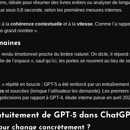
ens, idéale pour résumer des livres entiers ou analyser de long
 sous 0,8 seconde, selon les premières mesures internes.
e à la
cohérence contextuelle
et à la
vitesse
. Comme l’a rapp
plus grand nombre ».
maines
 rendu émotionnel proche du timbre naturel. On dicte, il répond
de l’espace », sauf qu’ici, les portes se rouvrent au lieu de se
… » répété en boucle : GPT-5 a été renforcé par un entraînement 
es
et sourcées (lorsque l’utilisateur les demande). Les premier
récisions par rapport à GPT-4, étude interne parue en avril 20
atuitement de GPT-5 dans ChatGP
jour change concrètement ?