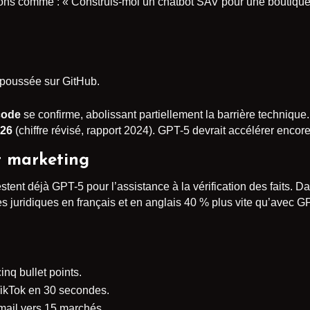
tions comme : « Construis-moi un chatbot SAV pour une boutiqu
 poussée sur GitHub.
code
se confirme, abolissant partiellement la barrière techniqu
026
(chiffre révisé, rapport 2024). GPT-5 devrait accélérer encore
et marketing
tent déjà GPT-5 pour l’assistance à la vérification des faits. D
 juridiques en français et en anglais 40 % plus vite qu’avec GP
nq bullet points.
TikTok en 30 secondes.
mail vers 15 marchés.