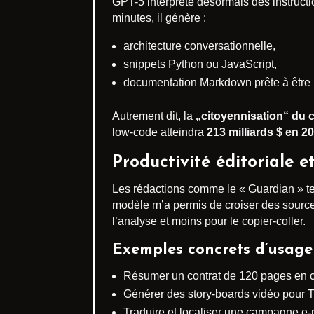
GPT-5 interprète désormais des instruc
minutes, il génère :
architecture conversationnelle,
snippets Python ou JavaScript,
documentation Markdown prête à être
Autrement dit, la
„citoyennisation“ du 
low-code atteindra
213 milliards $ en 2
Productivité éditoriale 
Les rédactions comme le « Guardian » tes
modèle m’a permis de croiser des sources
l’analyse et moins pour le copier-coller.
Exemples concrets d’usage
Résumer un contrat de 120 pages en ci
Générer des story-boards vidéo pour 
Traduire et localiser une campagne e-