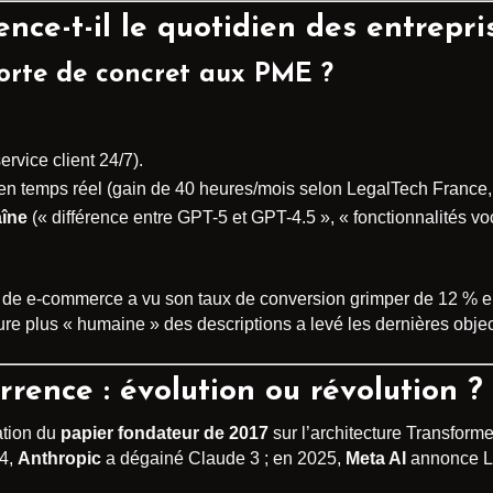
ce-t-il le quotidien des entrepri
orte de concret aux PME ?
ervice client 24/7).
en temps réel (gain de 40 heures/mois selon LegalTech France,
aîne
(« différence entre GPT-5 et GPT-4.5 », « fonctionnalités v
ise de e-commerce a vu son taux de conversion grimper de 12 % 
ure plus « humaine » des descriptions a levé les dernières obje
rrence : évolution ou révolution ?
ation du
papier fondateur de 2017
sur l’architecture Transforme
24,
Anthropic
a dégainé Claude 3 ; en 2025,
Meta AI
annonce L