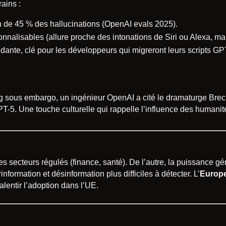
rains :
n de 45 % des hallucinations (OpenAI evals 2025).
onnalisables (allure proche des intonations de Siri ou Alexa, ma
ndante, clé pour les développeurs qui migreront leurs scripts G
ng sous embargo, un ingénieur OpenAI a cité le dramaturge Brecht
 GPT-5. Une touche culturelle qui rappelle l’influence des humani
es secteurs régulés (finance, santé). De l’autre, la puissance g
nformation et désinformation plus difficiles à détecter. L’
Europe
ralentir l’adoption dans l’UE.