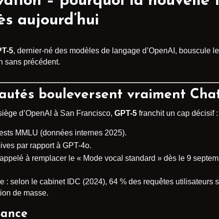
ovation – pourquoi la nouvelle
s aujourd’hui
T-5
, dernier-né des modèles de langage d’OpenAI, bouscule les s
n sans précédent.
eautés bouleversent vraiment Cha
siège d’OpenAI à San Francisco,
GPT-5
franchit un cap décisif :
tests MMLU (données internes 2025).
ves par rapport à GPT-4o.
 appelé à remplacer le « Mode vocal standard » dès le 9 septe
e : selon le cabinet IDC (2024), 64 % des requêtes utilisateurs
tion de masse.
sance