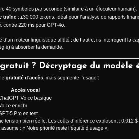
e 40 symboles par seconde (similaire à un élocuteur humain).
 traîne
: ±30 000 tokens, idéal pour l’analyse de rapports financ
, contre 220 ms pour GPT-4o.
ité d’un moteur linguistique affûté ; de l’autre, ils interrogent la 
ilégié) à absorber la demande.
l gratuit ? Décryptage du modèle
une
gratuité d’accès
, mais segmente l’usage :
Accès vocal
ChatGPT Voice basique
Voice enrichi
GPT-5 Pro en test
ne tension bien réelle. Les coûts d’inférence explosent : 0,012 
assume : « Notre priorité reste l’équité d’usage ».