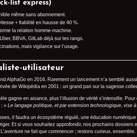
ck-list express)
onible même sans abonnement.
itesse + fiabilité en hausse de 40 %.
forme la relation homme-machine.
 Uber, BBVA, GitLab déjà sur les rangs.
cinations, mais vigilance sur l’usage.
iste-utilisateur
Mind AlphaGo en 2016. Rarement un lancement n’a semblé aussi i
rivée de Wikipédia en 2001 : un grand pari sur la sagesse collec
le gagne en aisance, plus l’illusion de vérité s’intensifie. Po
 :
« Le langage politique, et par extension technologique, vise 
ses, il faudra un écosystème régulé, une éducation numérique s
rriger. Et si vous souhaitez approfondir, nos prochains dossiers 
. L’aventure ne fait que commencer ; restons curieux, ensemble.