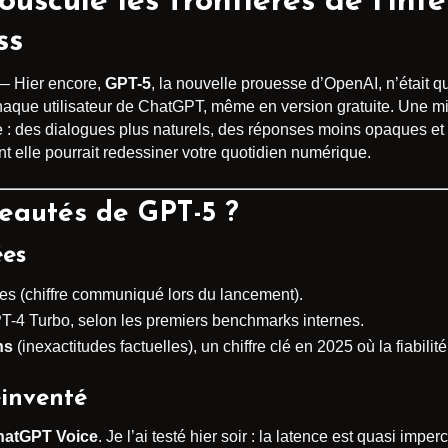
uscule les frontières de l’intel
ss
 Hier encore,
GPT-5
, la nouvelle prouesse d’OpenAI, n’était 
chaque utilisateur de ChatGPT, même en version gratuite. Une mi
: des dialogues plus naturels, des réponses moins opaques et u
t elle pourrait redessiner votre quotidien numérique.
veautés de GPT-5 ?
ées
tres (chiffre communiqué lors du lancement).
-4 Turbo, selon les premiers benchmarks internes.
ns
(inexactitudes factuelles), un chiffre clé en 2025 où la fiabilité
inventé
hatGPT Voice
. Je l’ai testé hier soir : la latence est quasi imp