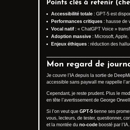
Points clés à retenir (che
Accessibilité totale
: GPT-5 est disp
Performances critiques
: hausse de v
Vocal natif
: « ChatGPT Voice » trans
Adoption massive
: Microsoft, Apple,
Enjeux éthiques
: réduction des hallu
Mon regard de journal
Je couvre l’IA depuis la sortie de Deep
accessible sans paywall me rappelle l’ar
Cependant, je reste prudent. Plus le modè
en tête l’avertissement de George Orwell
Si l’on veut que
GPT-5
tienne ses promes
vous, lecteurs, de tester, questionner, co
et la montée du
no-code
boosté par l’IA