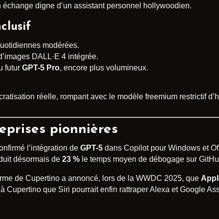
 un échange digne d’un assistant personnel hollywoodien.
clusif
 quotidiennes modérées.
 d’images DALL·E 4 intégrée.
u futur
GPT-5 Pro
, encore plus volumineux.
atisation réelle, rompant avec le modèle freemium restrictif d’h
eprises pionnières
onfirmé l’intégration de
GPT-5
dans Copilot pour Windows et Off
réduit désormais de
23 %
le temps moyen de débogage sur GitHu
firme de Cupertino a annoncé, lors de la WWDC 2025, que
Appl
Cupertino que Siri pourrait enfin rattraper Alexa et Google Assi