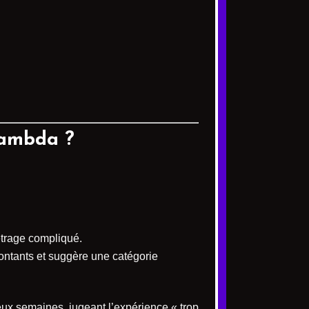
 lambda ?
étrage compliqué.
montants et suggère une catégorie
eux semaines, jugeant l’expérience « trop