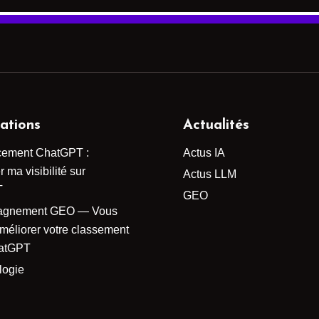
ations
Actualités
cement ChatGPT :
Actus IA
 ma visibilité sur
Actus LLM
T
GEO
agnement GEO — Vous
améliorer votre classement
atGPT
logie