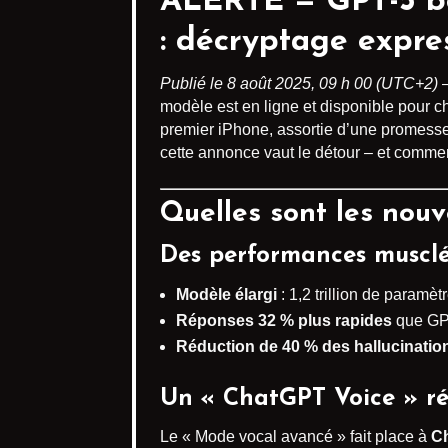
ALERTE —
GPT-5
bo
: décryptage expre
Publié le 8 août 2025, 09 h 00 (UTC+2)
—
modèle est en ligne et disponible pour 
premier iPhone, assortie d’une promesse 
cette annonce vaut le détour – et commen
Quelles sont les nou
Des performances muscl
Modèle élargi
: 1,2 trillion de paramè
Réponses 32 % plus rapides
que GPT
Réduction de 40 % des hallucinatio
Un « ChatGPT Voice » ré
Le « Mode vocal avancé » fait place à
C