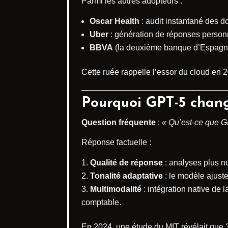
Parmi les autres adopteurs :
Oscar Health
: audit instantané des d
Uber
: génération de réponses personn
BBVA
(la deuxième banque d’Espagne)
Cette ruée rappelle l’essor du cloud en 20
Pourquoi GPT-5 change
Question fréquente
:
« Qu’est-ce que G
Réponse factuelle :
Qualité de réponse
: analyses plus n
Tonalité adaptative
: le modèle ajust
Multimodalité
: intégration native de 
comptable.
En 2024, une étude du MIT révélait que 3