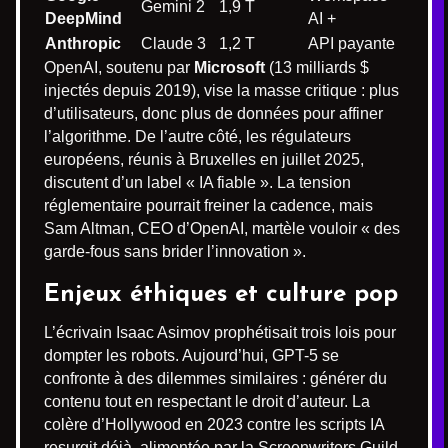
Gemini 2
1,9 T
DeepMind
AI +
Anthropic
Claude 3
1,2 T
API payante
OpenAI, soutenu par
Microsoft
(13 milliards $
injectés depuis 2019), vise la masse critique : plus
d’utilisateurs, donc plus de données pour affiner
l’algorithme. De l’autre côté, les régulateurs
européens, réunis à Bruxelles en juillet 2025,
discutent d’un label « IA fiable ». La tension
réglementaire pourrait freiner la cadence, mais
Sam Altman, CEO d’OpenAI, martèle vouloir « des
garde-fous sans brider l’innovation ».
Enjeux éthiques et culture pop
L’écrivain Isaac Asimov prophétisait trois lois pour
dompter les robots. Aujourd’hui, GPT-5 se
confronte à des dilemmes similaires : générer du
contenu tout en respectant le droit d’auteur. La
colère d’Hollywood en 2023 contre les scripts IA
resurgit déjà, alimentée par la Screenwriters Guild.