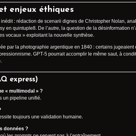
et enjeux éthiques
inédit : rédaction de scenarii dignes de Christopher Nolan, ana
y en quintuple8. De l’autre, la question de la désinformation n’
s vocaux » exploitant la nouvelle synthèse.
 par la photographie argentique en 1840 : certains jugeaient qu’
impressionnisme. GPT-5 pourrait accomplir le même saut, à condi
.
AQ express)
e « multimodal » ?
s un pipeline unifié.
?
essite toujours une validation humaine.
es données ?
ù les prompts ne servent pas à l’entraînement.