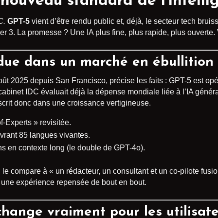
 nouveau standard de l’intellig
C.
GPT-5
vient d’être rendu public et, déjà, le secteur tech bru
r 3. La promesse ? Une IA plus fine, plus rapide, plus ouverte. V
ndue dans un marché en ébullition
t 2025 depuis San Francisco, précise les faits : GPT-5 est op
 cabinet IDC évaluait déjà la dépense mondiale liée à l’IA généra
scrit donc dans une croissance vertigineuse.
-Experts » revisitée.
vrant 85 langues vivantes.
s en contexte long (le double de GPT-4o).
e compare à « un rédacteur, un consultant et un co-pilote fusion
: une expérience repensée de bout en bout.
 change vraiment pour les utilisat