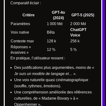
Comparatif éclair :
GPT-4o
Critère
GPT-5 (2025)
(2024)
Paramètres
1 000 Md
2 000 Md
ChatGPT
Voix native
Bêta
Voice
Contexte max
128 k
256 k
Réponses «
12 %
5 %
évasives »
En pratique, l’utilisateur ressent :
Des justifications plus argumentées, moins de
«
Je suis un modèle de langage et… »
.
Une voix naturelle quasi cinématographique
(souffle, rythmes, émotions).
Une compréhension améliorée des références
culturelles, de « Madame Bovary » à «
Oppenheimer ».