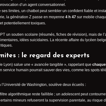
 provocation d’un agent conversationnel.
te ses limites, un chatbot peut sembler un confident fiable et i
rie, la génération Z passe en moyenne
4 h 47
sur mobile chaque
et potentiellement toxiques.
 un soutien scolaire (résumés, fiches de révision), mais de l’au
imentaires, idées suicidaires. La récente affaire du lycéen belg
itiques.
mites : le regard des experts
 Lyon) salue une « avancée tangible », rappelant que
chaque
 un service humain pourrait sauver des vies, comme les spots télé
 à l’Université de Washington, soulève deux écueils :
iltre algorithmique reste faillible ; un adolescent peut contourne
rtains mineurs refuseront la supervision parentale, au risque de