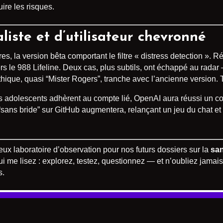
ire les risques.
iste et d’utilisateur chevronné
s, la version bêta comportant le filtre « distress detection ». Rés
ers le 988 Lifeline. Deux cas, plus subtils, ont échappé au radar
athique, quasi “Mister Rogers”, tranche avec l’ancienne version. 
les adolescents adhèrent au compte lié, OpenAI aura réussi un 
sans bride” sur GitHub augmentera, relançant un jeu du chat et 
ieux laboratoire d’observation pour nos futurs dossiers sur la
sa
ui me lisez : explorez, testez, questionnez — et n’oubliez jamais
s.