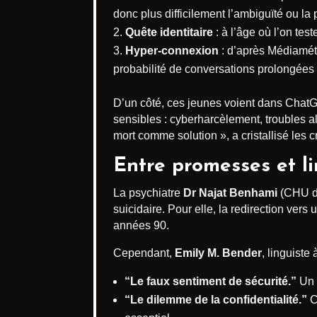
donc plus difficilement l’ambiguïté ou la
Quête identitaire
: à l’âge où l’on tes
Hyper-connexion
: d’après Médiamét
probabilité de conversations prolongées 
D’un côté, ces jeunes voient dans ChatGPT
sensibles : cyberharcèlement, troubles al
mort comme solution », a cristallisé les cr
Entre promesses et li
La psychiatre
Dr Najat Benhami
(CHU de
suicidaire. Pour elle, la redirection vers
années 90.
Cependant,
Emily M. Bender
, linguiste
“Le faux sentiment de sécurité.”
Un f
“Le dilemme de la confidentialité.”
Ce