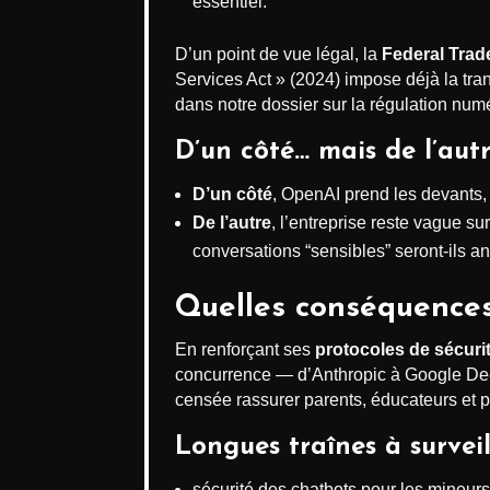
essentiel.
D’un point de vue légal, la
Federal Tra
Services Act » (2024) impose déjà la tr
dans notre dossier sur la régulation num
D’un côté… mais de l’aut
D’un côté
, OpenAI prend les devants, 
De l’autre
, l’entreprise reste vague su
conversations “sensibles” seront-ils 
Quelles conséquences 
En renforçant ses
protocoles de sécurit
concurrence — d’Anthropic à Google Deep
censée rassurer parents, éducateurs et p
Longues traînes à surveil
sécurité des chatbots pour les mineurs