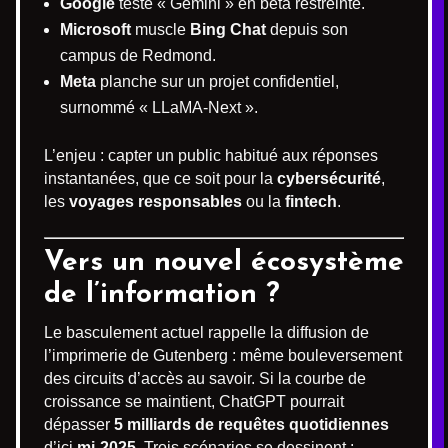
Google
teste « Gemini » en bêta restreinte.
Microsoft
muscle
Bing Chat
depuis son
campus de Redmond.
Meta
planche sur un projet confidentiel,
surnommé « LLaMA-Next ».
L’enjeu : capter un public habitué aux réponses
instantanées, que ce soit pour la
cybersécurité
,
les
voyages responsables
ou la
fintech
.
Vers un nouvel écosystème
de l’information ?
Le basculement actuel rappelle la diffusion de
l’imprimerie de Gutenberg : même bouleversement
des circuits d’accès au savoir. Si la courbe de
croissance se maintient, ChatGPT pourrait
dépasser
5 milliards de requêtes quotidiennes
d’ici
mi-2025
. Trois scénarios se dessinent :