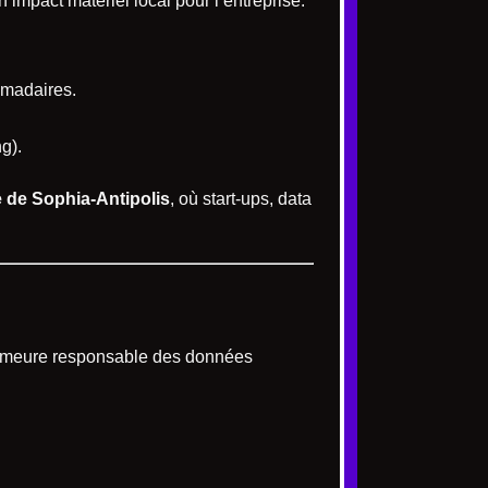
 impact matériel local pour l’entreprise.
omadaires.
g).
 de Sophia-Antipolis
, où start-ups, data
ur demeure responsable des données