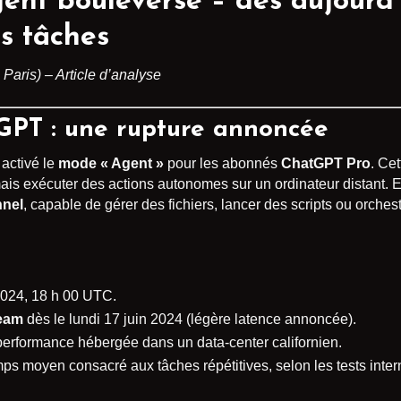
ent
bouleverse – dès aujourd’
es tâches
 Paris) – Article d’analyse
PT : une rupture annoncée
 activé le
mode « Agent »
pour les abonnés
ChatGPT Pro
. Ce
mais exécuter des actions autonomes sur un ordinateur distant. 
nnel
, capable de gérer des fichiers, lancer des scripts ou orch
 2024, 18 h 00 UTC.
eam
dès le lundi 17 juin 2024 (légère latence annoncée).
performance hébergée dans un data-center californien.
temps moyen consacré aux tâches répétitives, selon les tests inte