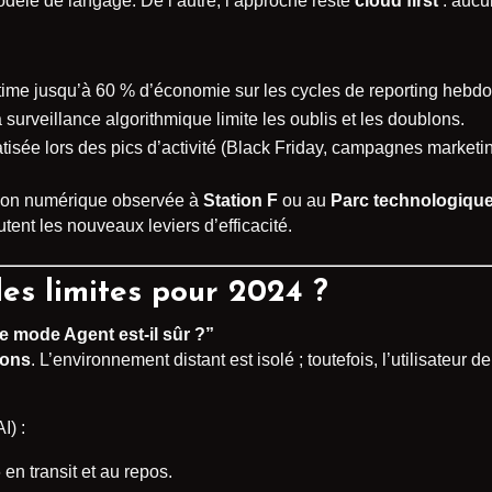
modèle de langage. De l’autre, l’approche reste
cloud first
: aucun
ime jusqu’à 60 % d’économie sur les cycles de reporting hebd
a surveillance algorithmique limite les oublis et les doublons.
isée lors des pics d’activité (Black Friday, campagnes marketin
tion numérique observée à
Station F
ou au
Parc technologique
utent les nouveaux leviers d’efficacité.
les limites pour 2024 ?
Le mode Agent est-il sûr ?”
ions
. L’environnement distant est isolé ; toutefois, l’utilisate
I) :
en transit et au repos.