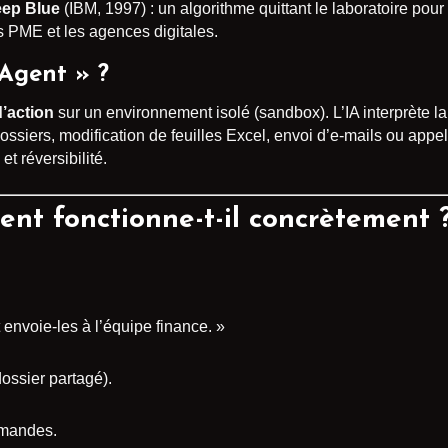
ep Blue
(IBM, 1997) : un algorithme quittant le laboratoire pour 
es PME et les agences digitales.
 Agent » ?
d’action
sur un environnement isolé (sandbox). L’IA interprète 
dossiers, modification de feuilles Excel, envoi d’e-mails ou appe
 et réversibilité.
t fonctionne-t-il concrètement 
 envoie-les à l’équipe finance. »
dossier partagé).
mmandes.