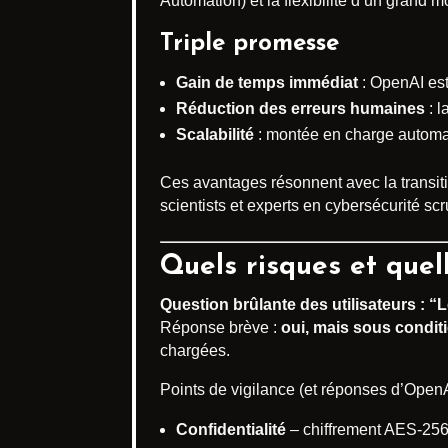
Automation) et la flexibilité d’un grand 
Triple promesse
Gain de temps immédiat
: OpenAI est
Réduction des erreurs humaines
: l
Scalabilité
: montée en charge automat
Ces avantages résonnent avec la transi
scientists et experts en cybersécurité scr
Quels risques et quel
Question brûlante des utilisateurs : “
Réponse brève :
oui, mais sous condit
chargées.
Points de vigilance (et réponses d’OpenA
Confidentialité
– chiffrement AES-256 