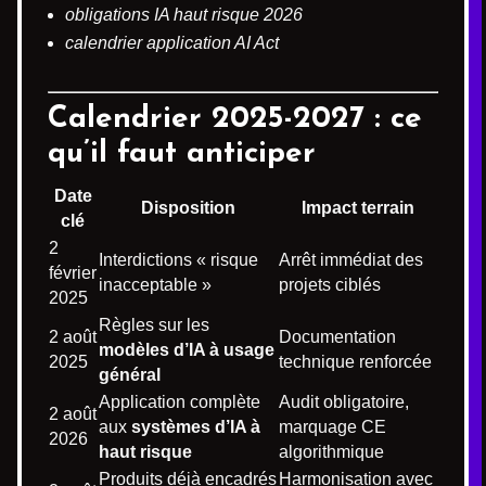
obligations IA haut risque 2026
calendrier application AI Act
Calendrier 2025-2027 : ce
qu’il faut anticiper
Date
Disposition
Impact terrain
clé
2
Interdictions « risque
Arrêt immédiat des
février
inacceptable »
projets ciblés
2025
Règles sur les
2 août
Documentation
modèles d’IA à usage
2025
technique renforcée
général
Application complète
Audit obligatoire,
2 août
aux
systèmes d’IA à
marquage CE
2026
haut risque
algorithmique
Produits déjà encadrés
Harmonisation avec