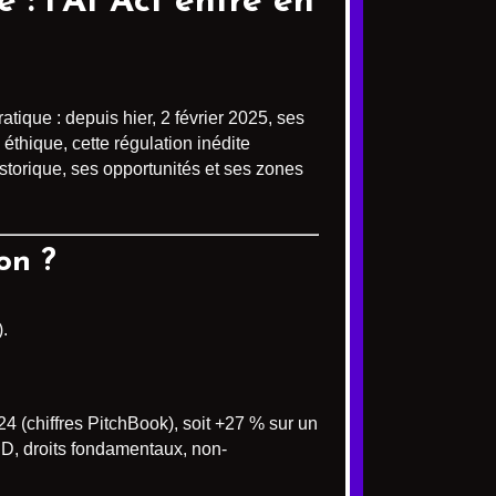
e : l’AI Act entre en
atique : depuis hier, 2 février 2025, ses
thique, cette régulation inédite
storique, ses opportunités et ses zones
on ?
).
24 (chiffres PitchBook), soit +27 % sur un
PD, droits fondamentaux, non-