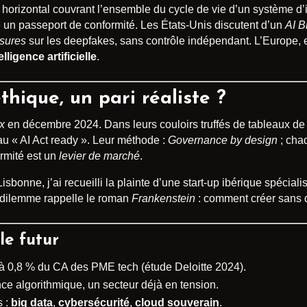
horizontal couvrant l’ensemble du cycle de vie d’un système d’int
 un passeport de conformité. Les États-Unis discutent d’un
AI B
sures
sur les deepfakes, sans contrôle indépendant. L’Europe, el
ligence artificielle
.
éthique, un pari réaliste ?
x
en décembre 2024. Dans leurs couloirs truffés de tableaux de Ka
au « AI Act ready ». Leur méthode :
Governance by design
; cha
ormité est un
levier de marché
.
bonne, j’ai recueilli la plainte d’une start-up ibérique spéciali
 dilemme rappelle le roman
Frankenstein
: comment créer sans d
le futur
à 0,8 % du CA des PME tech (étude Deloitte 2024).
e algorithmique, un secteur déjà en tension.
s :
big data
,
cybersécurité
,
cloud souverain
.