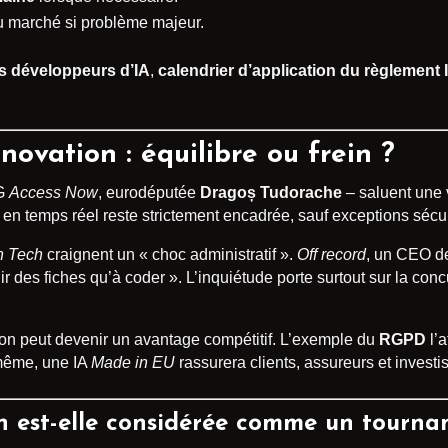
du marché si problème majeur.
es développeurs d’IA
,
calendrier d’application du règlement 
novation : équilibre ou frein ?
NG
Access Now
, eurodéputée
Dragoș Tudorache
– saluent une v
 en temps réel reste strictement encadrée, sauf exceptions sécur
h Tech
craignent un « choc administratif ».
Off record
, un CEO de
 des fiches qu’à coder ». L’inquiétude porte surtout sur la con
tion peut devenir un avantage compétitif. L’exemple du
RGPD
l’a
même, une IA
Made in EU
rassurera clients, assureurs et investi
n est-elle considérée comme un tourna