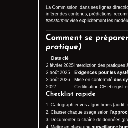
La Commission, dans ses lignes directric
inférer des contenus, prédictions, recom
transformer
vise explicitement les modèl
Comment se préparer 
pratique)
Date clé
2 février 2025
Interdiction des pratiques 
2 août 2025
Exigences pour les syst
2 août 2026
Mise en conformité
des sy
2027
Certification CE et registr
Checklist rapide
Cartographier vos algorithmes (audit i
Classer chaque usage selon l’
approch
Documenter la chaîne de données (prov
Mettre en place une
surveillance hu