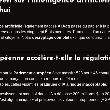
 sur l’intelligence artificiell
hui
 artificielle
(également baptisé
AI Act
) passe du papier à la pr
lement
dans les vingt-sept États membres. Promesse d’un cadre é
 et citoyens. Notre
décryptage complet
explique ce tournant hi
péenne accélère-t-elle la régulati
ct par le
Parlement européen
(vote massif : 523 pour, 46 contre
dique, amorçant un compte à rebours de 24 mois.
ables, celles visant les
pratiques d’IA à risque inacceptable
.
investissement mondial dans l’IA a dépassé 200 milliards $ en 20
 West algorithmique » et préserver les valeurs européennes (RG