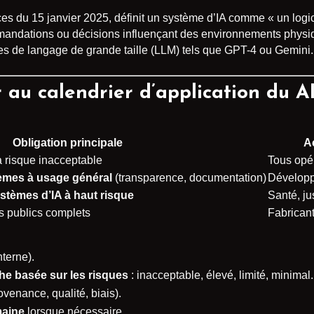
es du 15 janvier 2025, définit un système d’IA comme « un logic
mandations ou décisions influençant des environnements physiqu
es de langage de grande taille (LLM) tels que GPT-4 ou Gemini.
au calendrier d’application du A
Obligation principale
A
à risque inacceptable
Tous opé
èmes à usage général
(transparence, documentation)
Dévelop
stèmes d’IA à haut risque
Santé, ju
es publics complets
Fabricant
nterne).
e basée sur les risques
: inacceptable, élevé, limité, minimal.
enance, qualité, biais).
maine
lorsque nécessaire.