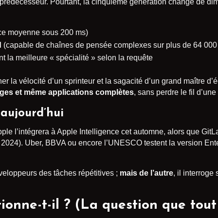
prédécesseur. Pourtant, la cinquième génération change de dim
ce moyenne sous 200 ms)
d
(capable de chaînes de pensée complexes sur plus de 64 000
t la meilleure « spécialité » selon la requête
r la vélocité d’un sprinteur et la sagacité d’un grand maître d’
ages et même applications complètes
, sans perdre le fil d’un
 aujourd’hui
 Apple l’intégrera à Apple Intelligence cet automne, alors que G
 2024). Uber, BBVA ou encore l’UNESCO testent la version Enter
éveloppeurs des tâches répétitives ;
mais de l’autre
, il interrog
onne-t-il ? (La question que tout