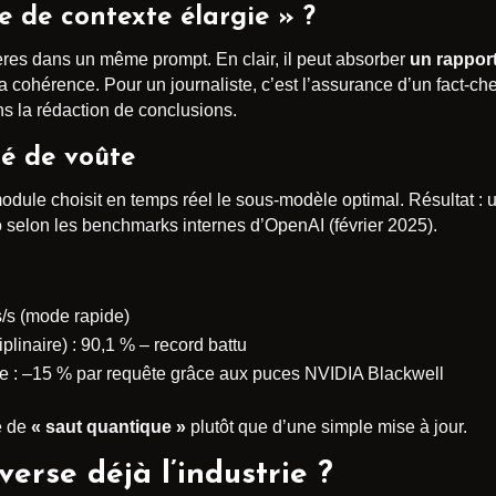
e de contexte élargie » ?
tères dans un même prompt. En clair, il peut absorber
un rappor
 cohérence. Pour un journaliste, c’est l’assurance d’un fact-che
s la rédaction de conclusions.
lé de voûte
module choisit en temps réel le sous-modèle optimal. Résultat : 
 selon les benchmarks internes d’OpenAI (février 2025).
s/s (mode rapide)
linaire) : 90,1 % – record battu
e : –15 % par requête grâce aux puces NVIDIA Blackwell
e de
« saut quantique »
plutôt que d’une simple mise à jour.
erse déjà l’industrie ?