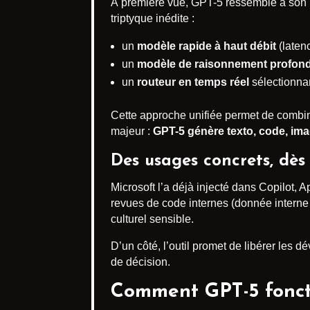
À première vue, GPT-5 ressemble à son 
triptyque inédite :
un
modèle rapide à haut débit
(laten
un
modèle de raisonnement profon
un
routeur en temps réel
sélectionnan
Cette approche unifiée permet de combine
majeur :
GPT-5 génère texto, code, im
Des usages concrets, dès
Microsoft l’a déjà injecté dans Copilot,
revues de code internes (donnée interne
culturel sensible.
D’un côté, l’outil promet de libérer les d
de décision.
Comment GPT-5 foncti