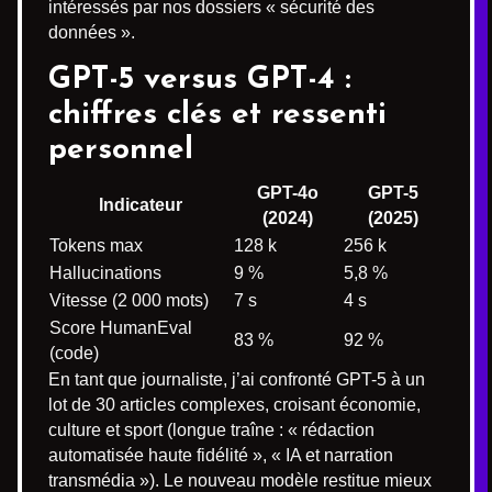
intéressés par nos dossiers « sécurité des
données ».
GPT-5 versus GPT-4 :
chiffres clés et ressenti
personnel
GPT-4o
GPT-5
Indicateur
(2024)
(2025)
Tokens max
128 k
256 k
Hallucinations
9 %
5,8 %
Vitesse (2 000 mots)
7 s
4 s
Score HumanEval
83 %
92 %
(code)
En tant que journaliste, j’ai confronté GPT-5 à un
lot de 30 articles complexes, croisant économie,
culture et sport (longue traîne : « rédaction
automatisée haute fidélité », « IA et narration
transmédia »). Le nouveau modèle restitue mieux