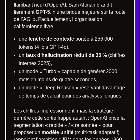
flambant neuf d’OpenAI, Sam Altman brandit
fièrement
GPT-5
, « une brique majeure sur la route
de l’AGI ». Factuellement, l’organisation
californienne livre :
une
fenêtre de contexte
portée à 256 000
tokens (4 fois GPT-4o),
un
taux d’hallucination réduit de 35 %
(chiffres
internes 2025),
un mode « Turbo » capable de générer 2000
mots en moins de quatre secondes,
un mode « Deep Reason » réservant davantage
de temps de calcul pour des analyses longues.
Les chiffres impressionnent, mais la stratégie
derrière cette sortie frappe autant : OpenAI brise la
segmentation « rapide » / « raisonnée » pour
proposer un
modèle unifié
(multi-task adaptatif),
rappelant l’ambition d’IBM dans les années 1960